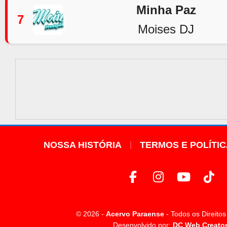
Minha Paz
7
Moises DJ
NOSSA HISTÓRIA
TERMOS E POLÍTI
© 2026 -
Acervo Paraense
- Todos os Direito
Desenvolvido por:
DC Web Creato