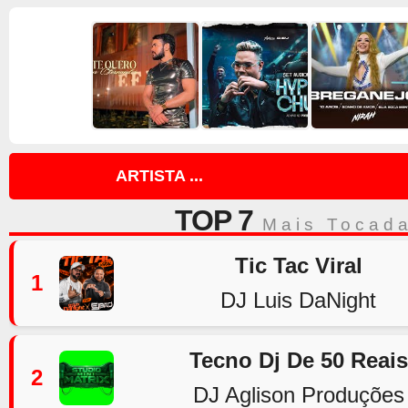
ARTISTA ...
TOP 7
Mais Tocad
Tic Tac Viral
1
DJ Luis DaNight
Tecno Dj De 50 Reais
2
DJ Aglison Produções