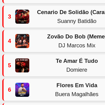
Cenario De Solidão (Car
3
Suanny Batidão
Zovão Do Bob (Meme
4
DJ Marcos Mix
Te Amar É Tudo
5
Domiere
Flores Em Vida
6
Buera Magalhães