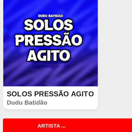
SOLOS PRESSÃO AGITO
SINGLE
Dudu Batidão
1548
644
ARTISTA ...