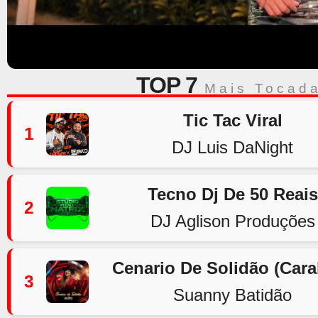
TOP 7
Mais Tocad
Tic Tac Viral
1
DJ Luis DaNight
Tecno Dj De 50 Reais
2
DJ Aglison Produções
Cenario De Solidão (Car
3
Suanny Batidão