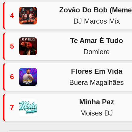
Zovão Do Bob (Meme
4
DJ Marcos Mix
Te Amar É Tudo
5
Domiere
Flores Em Vida
6
Buera Magalhães
Minha Paz
7
Moises DJ