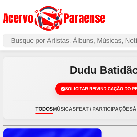
Acervo
Paraense
Buscar no Site
Dudu Batidã
SOLICITAR REIVINDICAÇÃO DO P
TODOS
MÚSICAS
FEAT / PARTICIPAÇÕES
Á