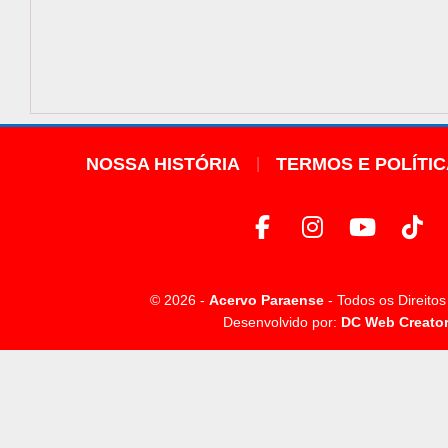
NOSSA HISTÓRIA
TERMOS E POLÍTI
© 2026 -
Acervo Paraense
- Todos os Direito
Desenvolvido por:
DC Web Creato