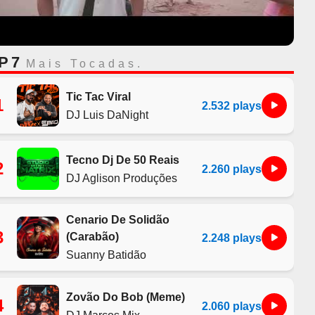
P 7
Mais Tocadas.
Tic Tac Viral
1
2.532 plays
DJ Luis DaNight
Tecno Dj De 50 Reais
2
2.260 plays
DJ Aglison Produções
Cenario De Solidão
3
(Carabão)
2.248 plays
Suanny Batidão
Zovão Do Bob (Meme)
4
2.060 plays
DJ Marcos Mix