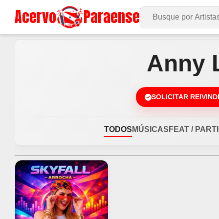
Acervo
Paraense
Buscar no Site
Anny 
SOLICITAR REIVIN
TODOS
MÚSICAS
FEAT / PART