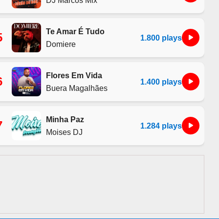
Te Amar É Tudo
5
1.800 plays
Domiere
Flores Em Vida
6
1.400 plays
Buera Magalhães
Minha Paz
7
1.284 plays
Moises DJ