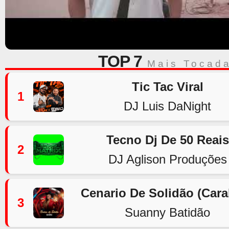
TOP 7
Mais Tocad
Tic Tac Viral
1
DJ Luis DaNight
Tecno Dj De 50 Reais
2
DJ Aglison Produções
Cenario De Solidão (Car
3
Suanny Batidão