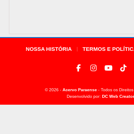
NOSSA HISTÓRIA
TERMOS E POLÍTI
© 2026 -
Acervo Paraense
- Todos os Direito
Desenvolvido por:
DC Web Creato