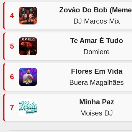
Zovão Do Bob (Meme
4
DJ Marcos Mix
Te Amar É Tudo
5
Domiere
Flores Em Vida
6
Buera Magalhães
Minha Paz
7
Moises DJ