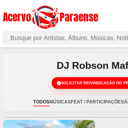
Acervo
Paraense
Buscar no Site
DJ Robson Maf
SOLICITAR REIVINDICAÇÃO DO P
TODOS
MÚSICAS
FEAT / PARTICIPAÇÕES
Á