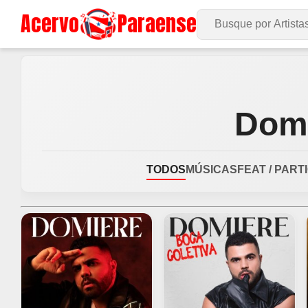
Acervo
Paraense
Buscar no Site
Dom
TODOS
MÚSICAS
FEAT / PART