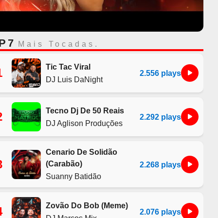
P 7
Mais Tocadas.
Tic Tac Viral
1
2.556 plays
DJ Luis DaNight
Tecno Dj De 50 Reais
2
2.292 plays
DJ Aglison Produções
Cenario De Solidão
3
(Carabão)
2.268 plays
Suanny Batidão
Zovão Do Bob (Meme)
4
2.076 plays
DJ Marcos Mix