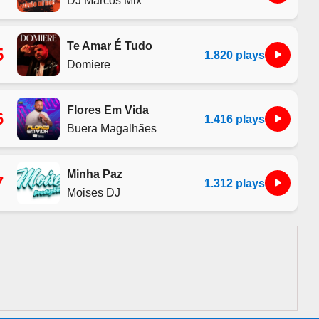
Te Amar É Tudo
5
1.820 plays
Domiere
Flores Em Vida
6
1.416 plays
Buera Magalhães
Minha Paz
7
1.312 plays
Moises DJ