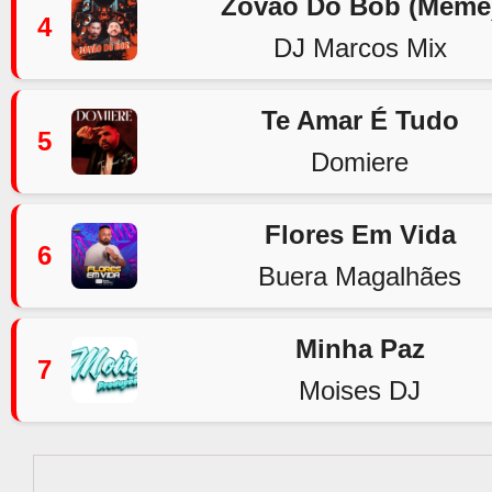
Zovão Do Bob (Meme
4
DJ Marcos Mix
Te Amar É Tudo
5
Domiere
Flores Em Vida
6
Buera Magalhães
Minha Paz
7
Moises DJ