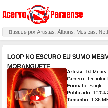
Acervo
Paraense
Buscar no Site
LOOP NO ESCURO EU SUMO MES
MORANGUETE
Artista:
DJ Méury
Gênero:
Tecnofun
Formato:
Single
Publicado:
10/04/
Tamanho:
1.36 M