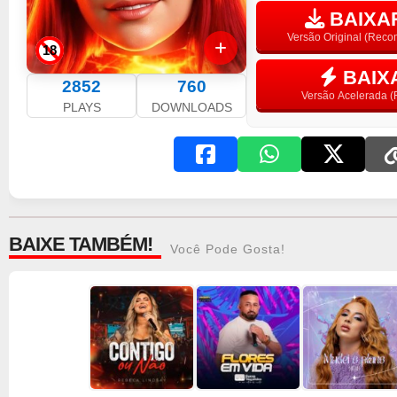
BAIXAR
Versão Original (Rec
18
BAIX
2852
760
Versão Acelerada (F
PLAYS
DOWNLOADS
BAIXE TAMBÉM!
Você Pode Gosta!