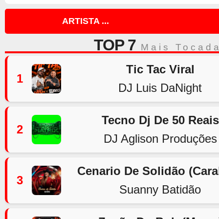
ARTISTA ...
TOP 7
Mais Tocad
Tic Tac Viral
1
DJ Luis DaNight
Tecno Dj De 50 Reais
2
DJ Aglison Produções
Cenario De Solidão (Car
3
Suanny Batidão