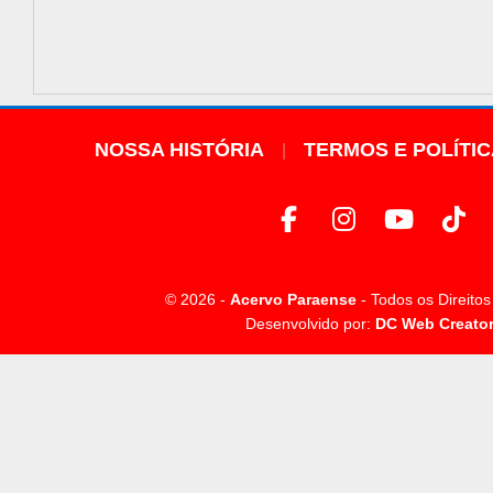
NOSSA HISTÓRIA
TERMOS E POLÍTI
© 2026 -
Acervo Paraense
- Todos os Direito
Desenvolvido por:
DC Web Creato