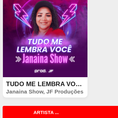
TUDO ME LEMBRA VOCÊ (REMIX JF PRODUÇÕES)
SINGLE
Janaina Show
,
JF Produções
888
324
ARTISTA ...