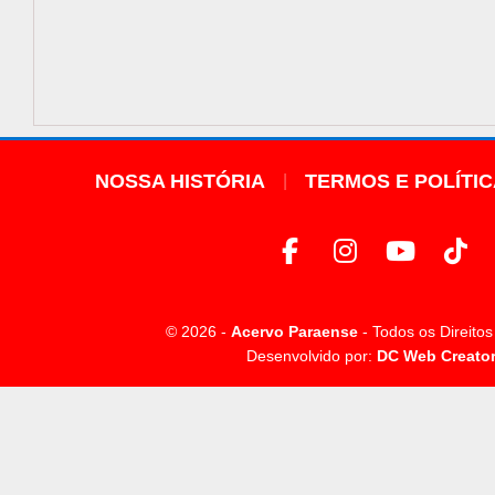
NOSSA HISTÓRIA
TERMOS E POLÍTI
© 2026 -
Acervo Paraense
- Todos os Direito
Desenvolvido por:
DC Web Creato