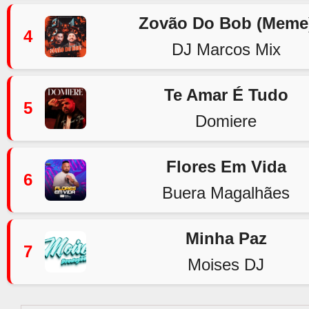
Zovão Do Bob (Meme
4
DJ Marcos Mix
Te Amar É Tudo
5
Domiere
Flores Em Vida
6
Buera Magalhães
Minha Paz
7
Moises DJ