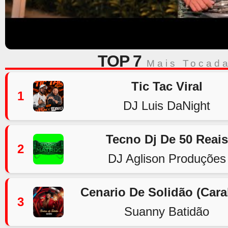
TOP 7
Mais Tocad
Tic Tac Viral
1
DJ Luis DaNight
Tecno Dj De 50 Reais
2
DJ Aglison Produções
Cenario De Solidão (Car
3
Suanny Batidão