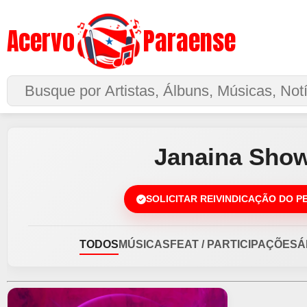
Acervo
Paraense
Buscar no Site
Janaina Sho
SOLICITAR REIVINDICAÇÃO DO P
TODOS
MÚSICAS
FEAT / PARTICIPAÇÕES
Á