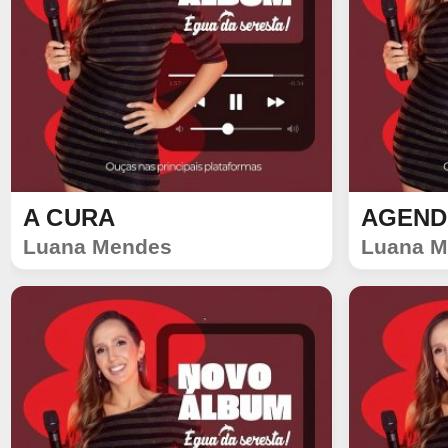
A CURA
AGEND
SINGLE
SINGLE
Luana Mendes
Luana M
992
96
1072
24