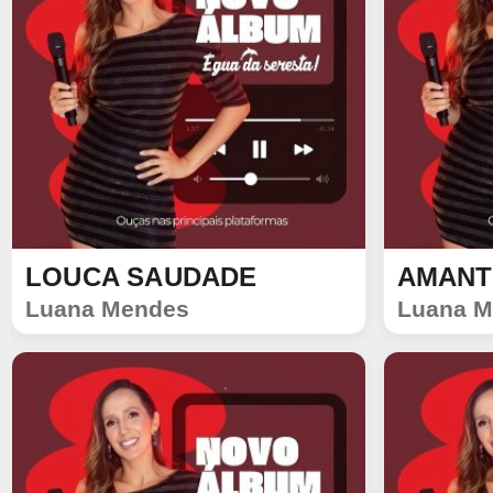
LOUCA SAUDADE
AMANT
SINGLE
SINGLE
Luana Mendes
Luana M
1096
108
1096
84