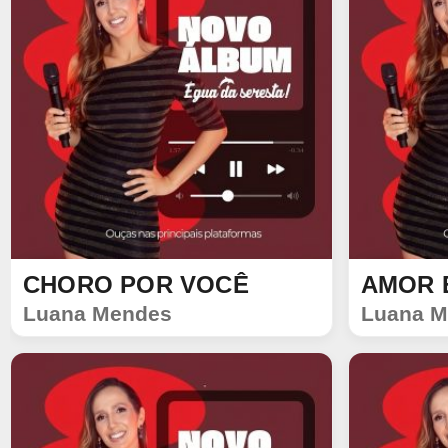
CHORO POR VOCÊ
AMOR 
SINGLE
SINGLE
Luana Mendes
Luana M
1144
132
1172
13