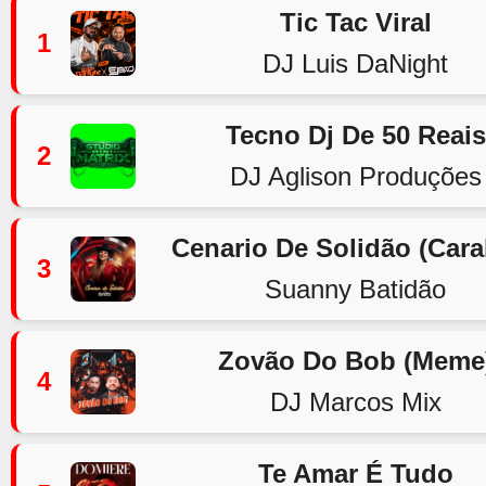
Tic Tac Viral
1
DJ Luis DaNight
Tecno Dj De 50 Reais
2
DJ Aglison Produções
Cenario De Solidão (Car
3
Suanny Batidão
Zovão Do Bob (Meme
4
DJ Marcos Mix
Te Amar É Tudo