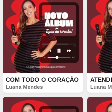
COM TODO O CORAÇÃO
ATENDE
SINGLE
SINGLE
Luana Mendes
Luana M
1540
168
1188
84