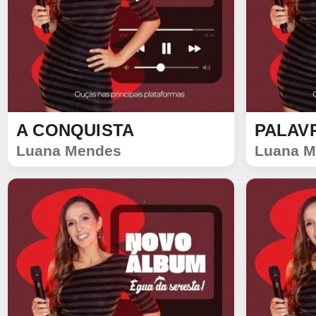
A CONQUISTA
PALAV
SINGLE
SINGLE
Luana Mendes
Luana M
1016
100
992
92