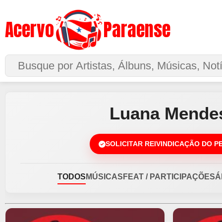
Acervo
Paraense
Buscar no Site
Luana Mende
SOLICITAR REIVINDICAÇÃO DO P
TODOS
MÚSICAS
FEAT / PARTICIPAÇÕES
Á