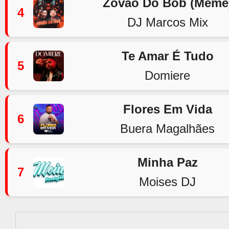
Zovão Do Bob (Meme
4
DJ Marcos Mix
Te Amar É Tudo
5
Domiere
Flores Em Vida
6
Buera Magalhães
Minha Paz
7
Moises DJ