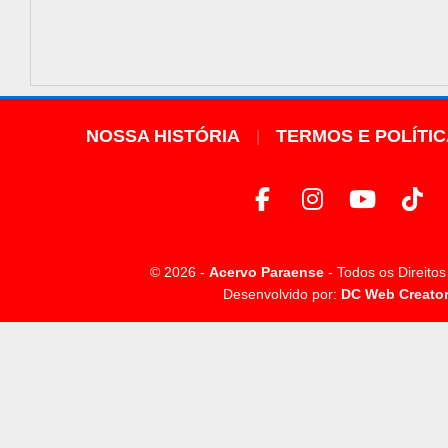
NOSSA HISTÓRIA
TERMOS E POLÍTI
© 2026 -
Acervo Paraense
- Todos os Direito
Desenvolvido por:
DC Web Creato