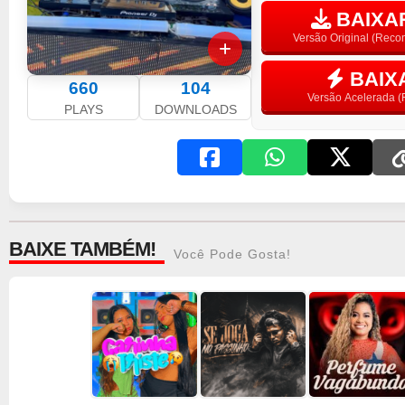
BAIXAR
Versão Original (Rec
BAIX
660
104
Versão Acelerada (F
PLAYS
DOWNLOADS
BAIXE TAMBÉM!
Você Pode Gosta!