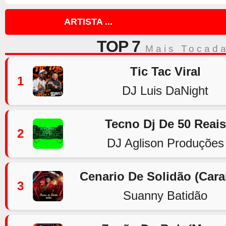
ARTISTA ...
TOP 7
Mais Tocad
Tic Tac Viral
1
DJ Luis DaNight
Tecno Dj De 50 Reais
2
DJ Aglison Produções
Cenario De Solidão (Car
3
Suanny Batidão