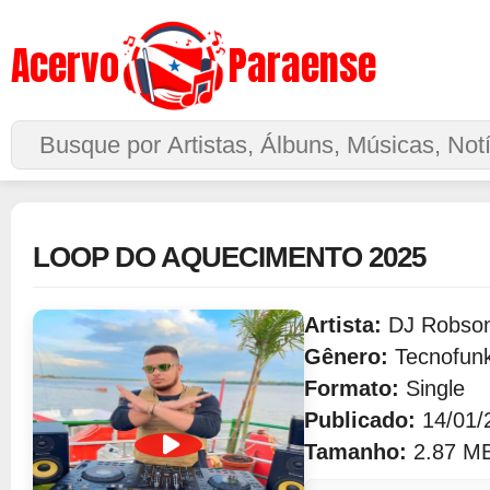
Acervo
Paraense
Buscar no Site
LOOP DO AQUECIMENTO 2025
Artista:
DJ Robso
Gênero:
Tecnofun
Formato:
Single
Publicado:
14/01/
Tamanho:
2.87 M