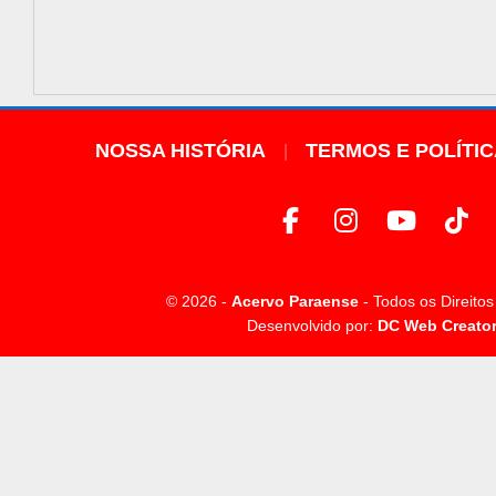
NOSSA HISTÓRIA
TERMOS E POLÍTI
© 2026 -
Acervo Paraense
- Todos os Direito
Desenvolvido por:
DC Web Creato