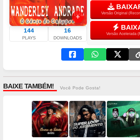
BAIXAR
Versão Original (Rec
BAIX
144
16
Versão Acelerada (F
PLAYS
DOWNLOADS
BAIXE TAMBÉM!
Você Pode Gosta!