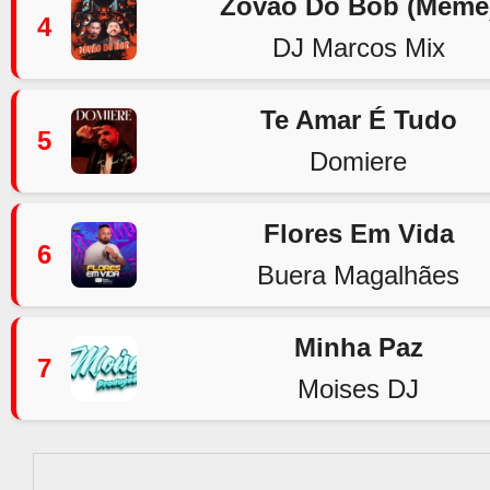
Zovão Do Bob (Meme
4
DJ Marcos Mix
Te Amar É Tudo
5
Domiere
Flores Em Vida
6
Buera Magalhães
Minha Paz
7
Moises DJ