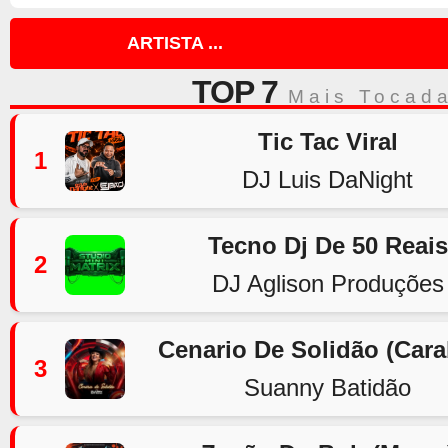
ARTISTA ...
TOP 7
Mais Tocad
Tic Tac Viral
1
DJ Luis DaNight
Tecno Dj De 50 Reais
2
DJ Aglison Produções
Cenario De Solidão (Car
3
Suanny Batidão