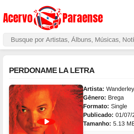
Acervo
Paraense
Buscar no Site
PERDONAME LA LETRA
Artista:
Wanderley
Gênero:
Brega
Formato:
Single
Publicado:
01/07/
Tamanho:
5.13 M