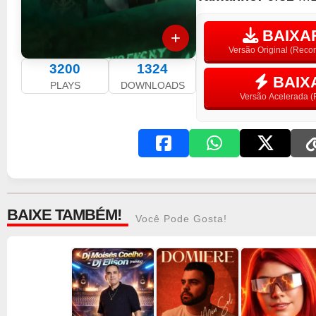
BAIXAR
Versão Original (Rec
3200
1324
BAIX
PLAYS
DOWNLOADS
Versão Acelerada (F
BAIXE TAMBÉM!
Você Pode Gosta!