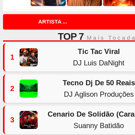
ARTISTA ...
TOP 7
Mais Tocad
Tic Tac Viral
1
DJ Luis DaNight
Tecno Dj De 50 Reais
2
DJ Aglison Produções
Cenario De Solidão (Car
3
Suanny Batidão