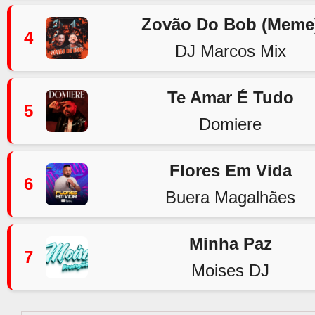
Zovão Do Bob (Meme
4
DJ Marcos Mix
Te Amar É Tudo
5
Domiere
Flores Em Vida
6
Buera Magalhães
Minha Paz
7
Moises DJ