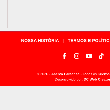
NOSSA HISTÓRIA
TERMOS E POLÍTI
© 2026 -
Acervo Paraense
- Todos os Direito
Desenvolvido por:
DC Web Creato