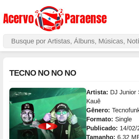
Acervo
Paraense
Buscar no Site
TECNO NO NO NO
Artista:
DJ Junior 
Kauê
Gênero:
Tecnofun
Formato:
Single
Publicado:
14/02/
Tamanho:
6.32 M