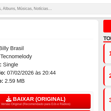
TO
Billy Brasil
:
Tecnomelody
:
Single
do:
07/02/2026 às 20:44
o:
2.59 MB
BAIXAR (ORIGINAL)
Versão Original (Recomendado para DJs e Rádios)