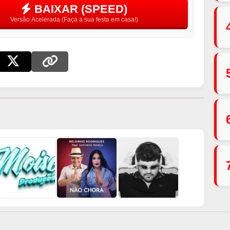
BAIXAR (SPEED)
Versão Acelerada (Faça a sua festa em casa!)