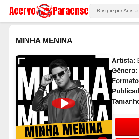
Acervo
Paraense
Buscar no Site
MINHA MENINA
Artista:
Gênero
Formato
Publica
Tamanh