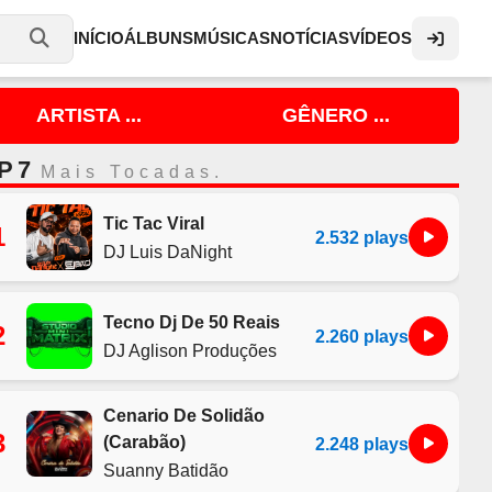
INÍCIO
ÁLBUNS
MÚSICAS
NOTÍCIAS
VÍDEOS
ARTISTA ...
GÊNERO ...
P 7
Mais Tocadas.
Tic Tac Viral
1
2.532 plays
DJ Luis DaNight
Tecno Dj De 50 Reais
2
2.260 plays
DJ Aglison Produções
Cenario De Solidão
3
(Carabão)
2.248 plays
Suanny Batidão