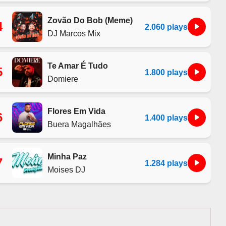
Zovão Do Bob (Meme)
4
2.060 plays
DJ Marcos Mix
Te Amar É Tudo
5
1.800 plays
Domiere
Flores Em Vida
6
1.400 plays
Buera Magalhães
Minha Paz
7
1.284 plays
Moises DJ