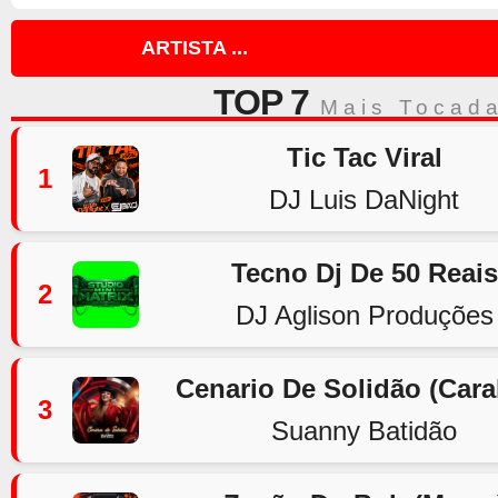
ARTISTA ...
TOP 7
Mais Tocad
Tic Tac Viral
1
DJ Luis DaNight
Tecno Dj De 50 Reais
2
DJ Aglison Produções
Cenario De Solidão (Car
3
Suanny Batidão