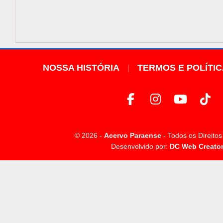
NOSSA HISTÓRIA
TERMOS E POLÍTI
© 2026 -
Acervo Paraense
- Todos os Direito
Desenvolvido por:
DC Web Creato