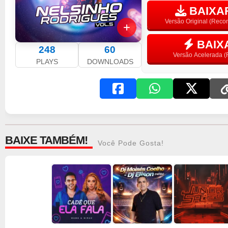
BAIXAR
Versão Original (Rec
BAIX
248
60
Versão Acelerada (F
PLAYS
DOWNLOADS
BAIXE TAMBÉM!
Você Pode Gosta!