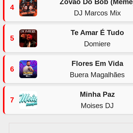
Zovão Do Bob (Meme
4
DJ Marcos Mix
Te Amar É Tudo
5
Domiere
Flores Em Vida
6
Buera Magalhães
Minha Paz
7
Moises DJ