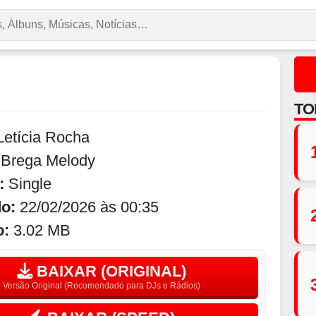
TO
Letícia Rocha
:
Brega Melody
:
Single
do:
22/02/2026 às 00:35
o:
3.02 MB
BAIXAR (ORIGINAL)
Versão Original (Recomendado para DJs e Rádios)