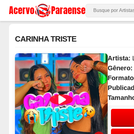
Acervo
Paraense
Buscar no Site
CARINHA TRISTE
Artista:
Gênero
Formato
Publica
Tamanh