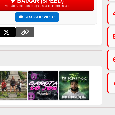
BAIXAR (SPEED)
Versão Acelerada (Faça a sua festa em casa!)
ASSISTIR VÍDEO