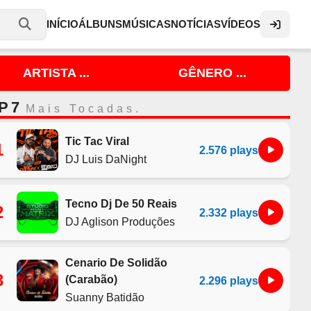
INÍCIO
ÁLBUNS
MÚSICAS
NOTÍCIAS
VÍDEOS
ARTISTA ...
GÊNERO ...
P 7
Mais Tocadas.
Tic Tac Viral
1
2.576 plays
DJ Luis DaNight
Tecno Dj De 50 Reais
2
2.332 plays
DJ Aglison Produções
Cenario De Solidão
3
(Carabão)
2.296 plays
Suanny Batidão