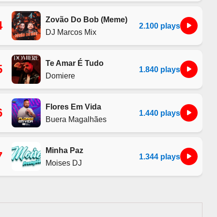
Zovão Do Bob (Meme)
4
2.100 plays
DJ Marcos Mix
Te Amar É Tudo
5
1.840 plays
Domiere
Flores Em Vida
6
1.440 plays
Buera Magalhães
Minha Paz
7
1.344 plays
Moises DJ