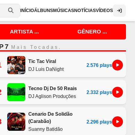
INÍCIO
ÁLBUNS
MÚSICAS
NOTÍCIAS
VÍDEOS
ARTISTA ...
GÊNERO ...
P 7
Mais Tocadas.
Tic Tac Viral
1
2.576 plays
DJ Luis DaNight
Tecno Dj De 50 Reais
2
2.332 plays
DJ Aglison Produções
Cenario De Solidão
3
(Carabão)
2.296 plays
Suanny Batidão