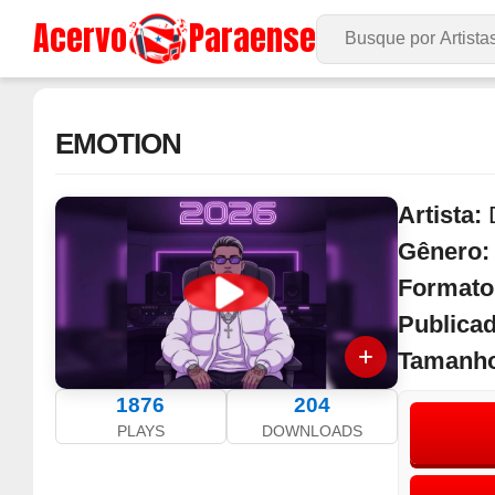
Acervo
Paraense
Buscar no Site
EMOTION
Artista:
Gênero
Formato
Publica
Tamanh
1876
204
PLAYS
DOWNLOADS