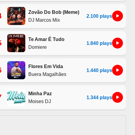
Zovão Do Bob (Meme)
4
2.100 plays
DJ Marcos Mix
Te Amar É Tudo
5
1.840 plays
Domiere
Flores Em Vida
6
1.440 plays
Buera Magalhães
Minha Paz
7
1.344 plays
Moises DJ