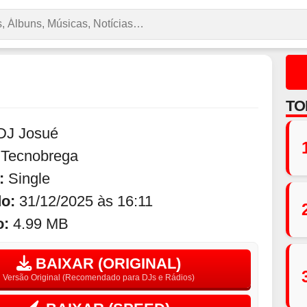
TO
DJ Josué
:
Tecnobrega
:
Single
do:
31/12/2025 às 16:11
o:
4.99 MB
BAIXAR (ORIGINAL)
Versão Original (Recomendado para DJs e Rádios)