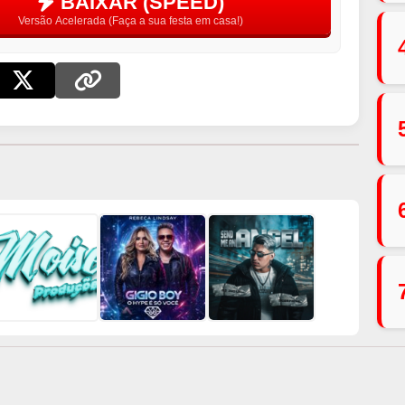
BAIXAR (SPEED)
Versão Acelerada (Faça a sua festa em casa!)