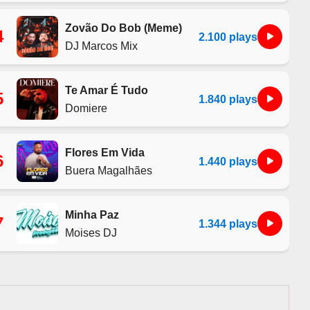
Zovão Do Bob (Meme)
4
2.100 plays
DJ Marcos Mix
Te Amar É Tudo
5
1.840 plays
Domiere
Flores Em Vida
6
1.440 plays
Buera Magalhães
Minha Paz
7
1.344 plays
Moises DJ