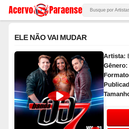
Acervo
Paraense
Buscar no Site
ELE NÃO VAI MUDAR
Artista:
Gênero
Formato
Publica
Tamanh