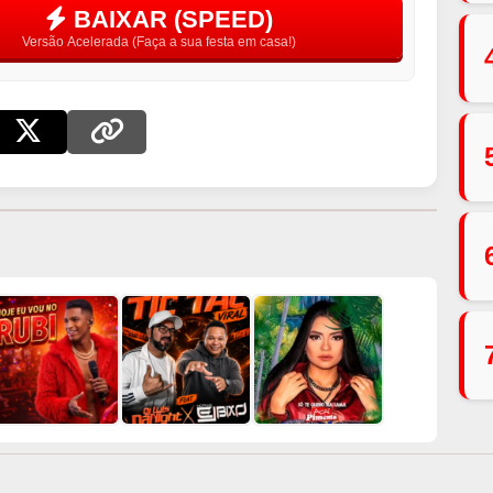
BAIXAR (SPEED)
Versão Acelerada (Faça a sua festa em casa!)