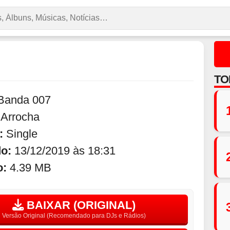
TO
Banda 007
:
Arrocha
:
Single
do:
13/12/2019 às 18:31
o:
4.39 MB
BAIXAR (ORIGINAL)
Versão Original (Recomendado para DJs e Rádios)