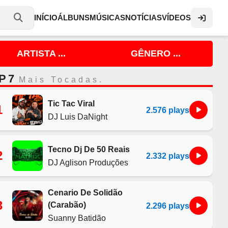
INÍCIO
ÁLBUNS
MÚSICAS
NOTÍCIAS
VÍDEOS
ARTISTA ...
GÊNERO ...
P 7
Mais Tocadas.
Tic Tac Viral
1
2.576 plays
DJ Luis DaNight
Tecno Dj De 50 Reais
2
2.332 plays
DJ Aglison Produções
Cenario De Solidão
3
(Carabão)
2.296 plays
Suanny Batidão