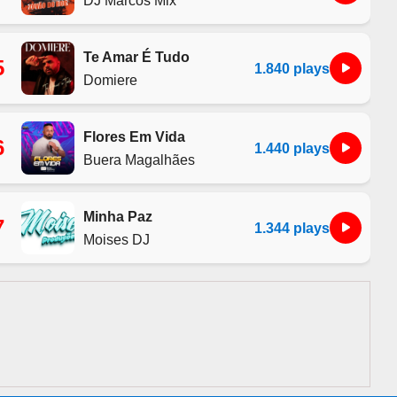
Te Amar É Tudo
5
1.840 plays
Domiere
Flores Em Vida
6
1.440 plays
Buera Magalhães
Minha Paz
7
1.344 plays
Moises DJ