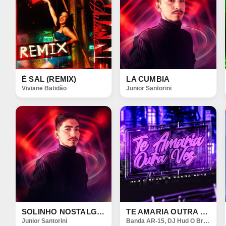
É SAL (REMIX)
LA CUMBIA
Viviane Batidão
Junior Santorini
SOLINHO NOSTALGICO
TE AMARIA OUTRA VEZ (REMIX)
Junior Santorini
Banda AR-15
,
DJ Hud O Brabo