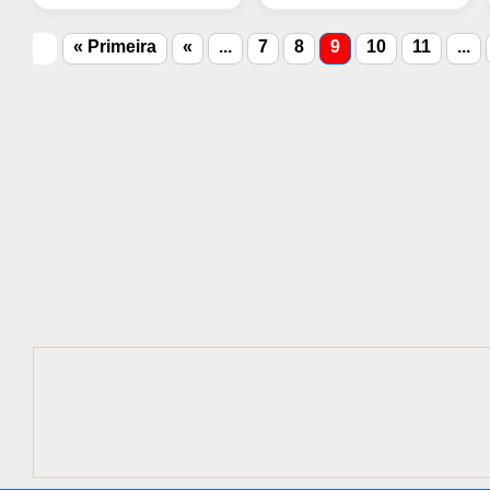
« Primeira
«
...
7
8
9
10
11
...