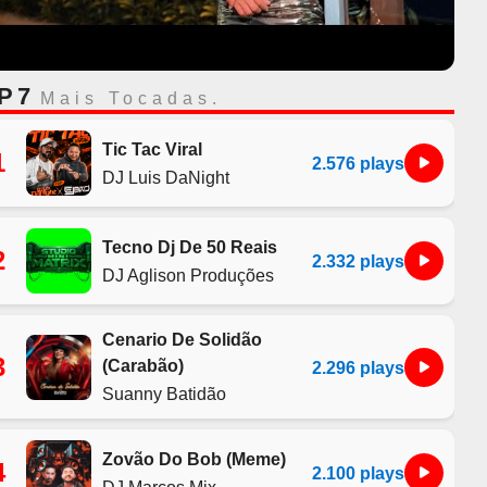
P 7
Mais Tocadas.
Tic Tac Viral
1
2.576 plays
DJ Luis DaNight
Tecno Dj De 50 Reais
2
2.332 plays
DJ Aglison Produções
Cenario De Solidão
3
(Carabão)
2.296 plays
Suanny Batidão
Zovão Do Bob (Meme)
4
2.100 plays
DJ Marcos Mix