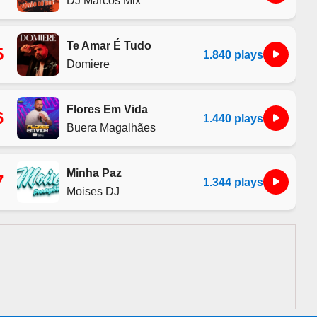
Te Amar É Tudo
5
1.840 plays
Domiere
Flores Em Vida
6
1.440 plays
Buera Magalhães
Minha Paz
7
1.344 plays
Moises DJ