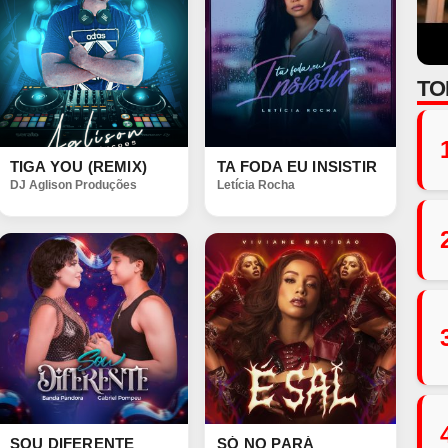
TO
TIGA YOU (REMIX)
TA FODA EU INSISTIR
DJ Aglison Produções
Letícia Rocha
SOU DIFERENTE
SÓ NO PARÁ