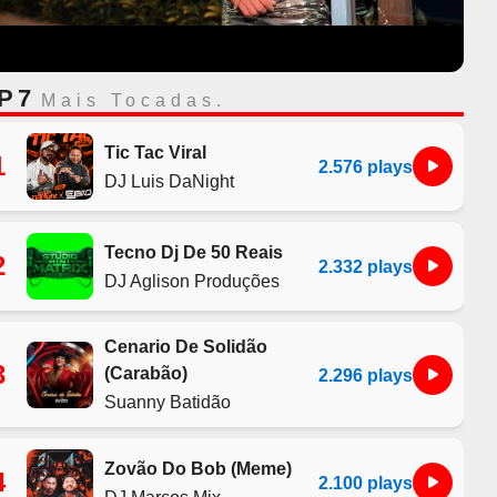
P 7
Mais Tocadas.
Tic Tac Viral
1
2.576 plays
DJ Luis DaNight
Tecno Dj De 50 Reais
2
2.332 plays
DJ Aglison Produções
Cenario De Solidão
3
(Carabão)
2.296 plays
Suanny Batidão
Zovão Do Bob (Meme)
4
2.100 plays
DJ Marcos Mix