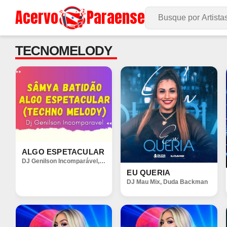
Acervo
Paraense
Buscar no Site
TECNOMELODY
ALGO ESPETACULAR
DJ Genilson Incomparável
,
Sâmya Batidão
EU QUERIA
DJ Mau Mix
,
Duda Backman