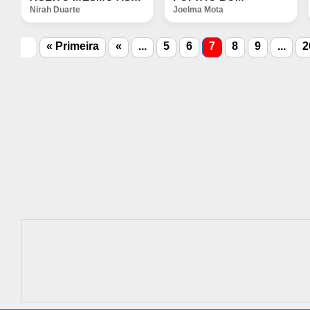
Nirah Duarte
Joelma Mota
« Primeira
«
...
5
6
7
8
9
...
2