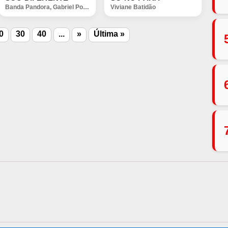
Banda Pandora
,
Gabriel Pompeu
Viviane Batidão
0
30
40
...
»
Última »