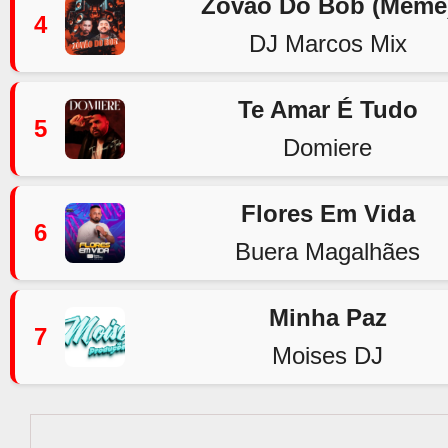
Zovão Do Bob (Meme
4
DJ Marcos Mix
Te Amar É Tudo
5
Domiere
Flores Em Vida
6
Buera Magalhães
Minha Paz
7
Moises DJ