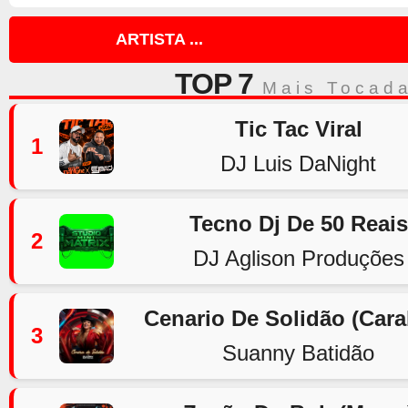
ARTISTA ...
TOP 7
Mais Tocad
Tic Tac Viral
1
DJ Luis DaNight
Tecno Dj De 50 Reais
2
DJ Aglison Produções
Cenario De Solidão (Car
3
Suanny Batidão