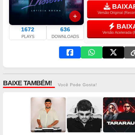
BAIXAR
Versão Original (Rec
BAIX
1672
636
Versão Acelerada (F
PLAYS
DOWNLOADS
BAIXE TAMBÉM!
Você Pode Gosta!