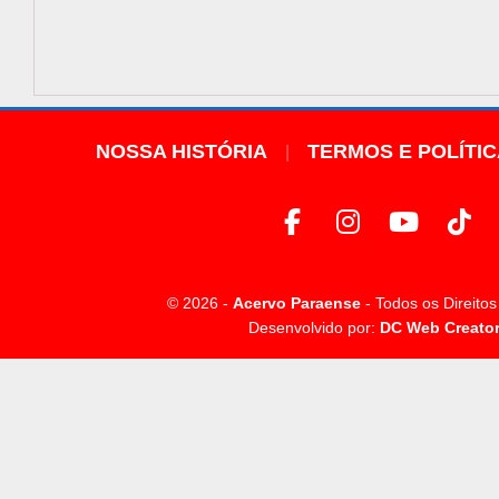
NOSSA HISTÓRIA
TERMOS E POLÍTI
© 2026 -
Acervo Paraense
- Todos os Direito
Desenvolvido por:
DC Web Creato