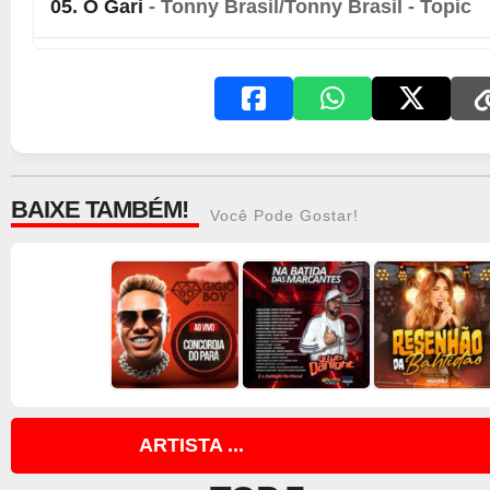
05. Ô Gari
- Tonny Brasil/Tonny Brasil - Topic
06. Pop Star
- Tonny Brasil/Tonny Brasil - Topi
07. Por Amor
- Tonny Brasil/Tonny Brasil - Top
08. Premier
- Tonny Brasil/Tonny Brasil - Topic
BAIXE TAMBÉM!
Você Pode Gostar!
09. Que Legal!
- Tonny Brasil/Tonny Brasil - To
10. Sou Bregueiro
- Tonny Brasil/Tonny Brasil 
11. Tô Que Tô
- Tonny Brasil/Tonny Brasil - Top
12. Você É Minha Vida
- Tonny Brasil/Tonny Bra
ARTISTA ...
Topic