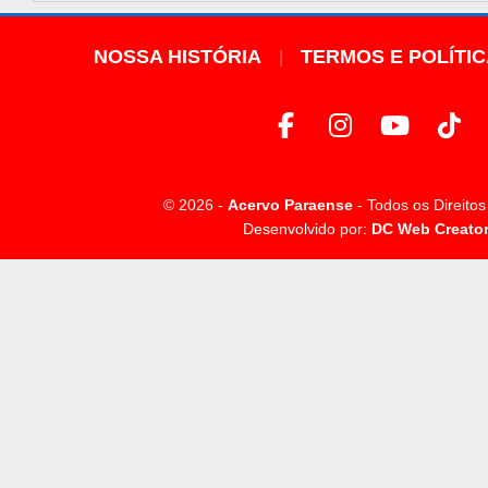
NOSSA HISTÓRIA
TERMOS E POLÍTI
© 2026 -
Acervo Paraense
- Todos os Direito
Desenvolvido por:
DC Web Creato