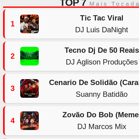
TOP 7
Mais Tocad
Tic Tac Viral
1
DJ Luis DaNight
Tecno Dj De 50 Reais
2
DJ Aglison Produções
Cenario De Solidão (Car
3
Suanny Batidão
Zovão Do Bob (Meme
4
DJ Marcos Mix