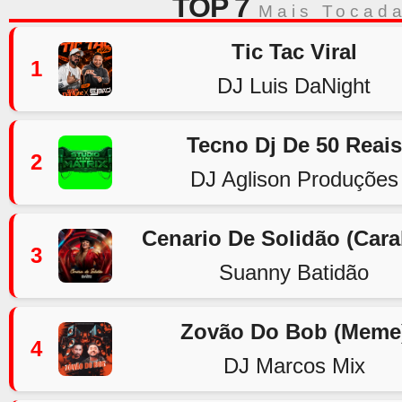
TOP 7
Mais Tocad
Tic Tac Viral
1
DJ Luis DaNight
Tecno Dj De 50 Reais
2
DJ Aglison Produções
Cenario De Solidão (Car
3
Suanny Batidão
Zovão Do Bob (Meme
4
DJ Marcos Mix