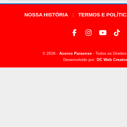
NOSSA HISTÓRIA
TERMOS E POLÍTI
© 2026 -
Acervo Paraense
- Todos os Direito
Desenvolvido por:
DC Web Creato