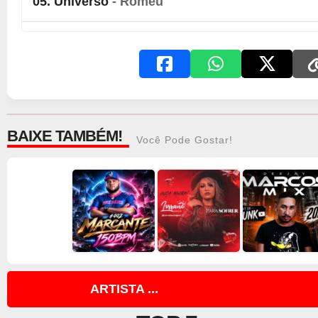
05. Universo
- Romeu
06. Do Job
- Romeu
BAIXE TAMBÉM!
Você Pode Gostar!
ARTISTA ...