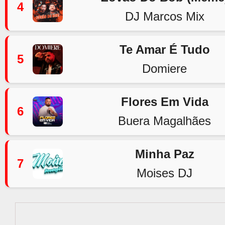
4
DJ Marcos Mix
Te Amar É Tudo
5
Domiere
Flores Em Vida
6
Buera Magalhães
Minha Paz
7
Moises DJ