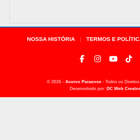
NOSSA HISTÓRIA
TERMOS E POLÍTI
© 2026 -
Acervo Paraense
- Todos os Direito
Desenvolvido por:
DC Web Creato