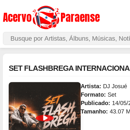
Acervo
Paraense
Buscar no Site
SET FLASHBREGA INTERNACIONAL
Artista:
DJ Josué
Formato:
Set
Publicado:
14/05/
Tamanho:
43.07 