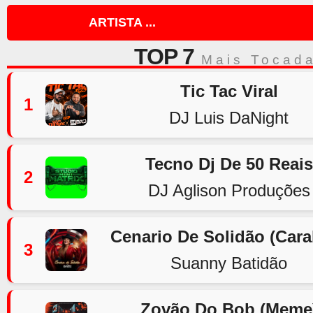
ARTISTA ...
TOP 7
Mais Tocad
Tic Tac Viral
1
DJ Luis DaNight
Tecno Dj De 50 Reais
2
DJ Aglison Produções
Cenario De Solidão (Car
3
Suanny Batidão
Zovão Do Bob (Meme