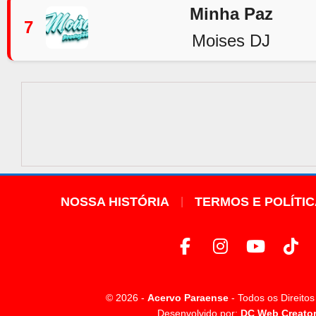
Minha Paz
7
Moises DJ
NOSSA HISTÓRIA
TERMOS E POLÍTI
© 2026 -
Acervo Paraense
- Todos os Direito
Desenvolvido por:
DC Web Creato