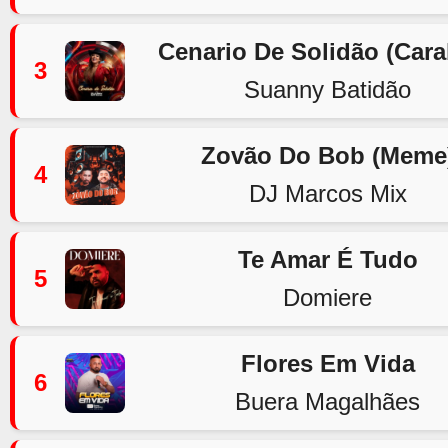
Cenario De Solidão (Car
3
Suanny Batidão
Zovão Do Bob (Meme
4
DJ Marcos Mix
Te Amar É Tudo
5
Domiere
Flores Em Vida
6
Buera Magalhães