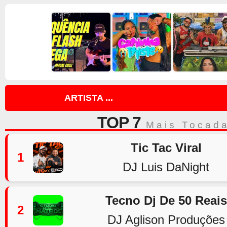
ARTISTA ...
TOP 7
Mais Tocad
Tic Tac Viral
1
DJ Luis DaNight
Tecno Dj De 50 Reais
2
DJ Aglison Produções