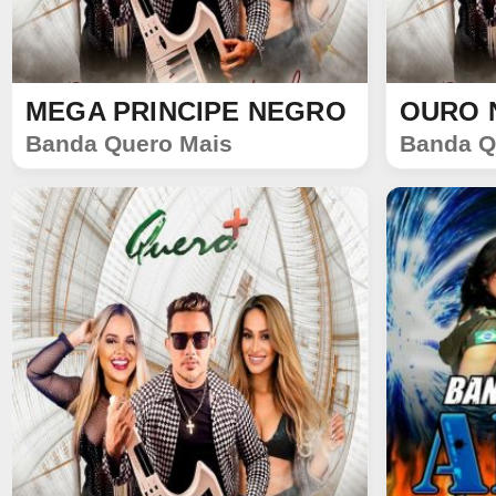
MEGA PRINCIPE NEGRO
OURO 
SINGLE
SINGLE
Banda Quero Mais
Banda Q
180
64
192
60