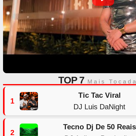
TOP 7
Mais Tocad
Tic Tac Viral
1
DJ Luis DaNight
Tecno Dj De 50 Reais
2