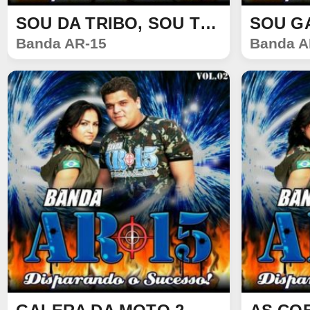
SOU DA TRIBO, SOU TUPINAMBÁ
SOU G
SINGLE
SINGLE
Banda AR-15
Banda A
760
36
784
112