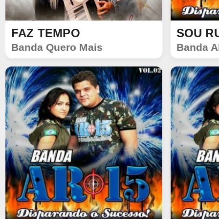
FAZ TEMPO
SOU R
SINGLE
SINGLE
Banda Quero Mais
Banda A
192
56
760
64