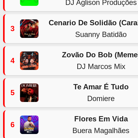
DJ Aglison Produções
Cenario De Solidão (Car
3
Suanny Batidão
Zovão Do Bob (Meme
4
DJ Marcos Mix
Te Amar É Tudo
5
Domiere
Flores Em Vida
6
Buera Magalhães