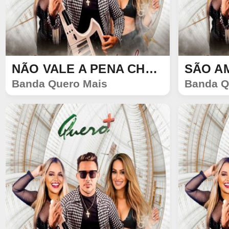
NÃO VALE A PENA CHORAR
SÃO A
SINGLE
SINGLE
Banda Quero Mais
Banda Q
216
28
144
72