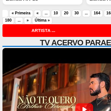
« Primeira
«
...
10
20
30
...
164
16
180
...
»
Última »
ARTISTA ...
TV ACERVO PARA