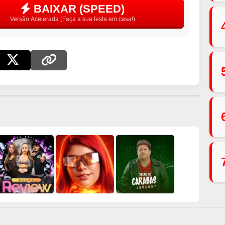
BAIXAR (SPEED)
Versão Acelerada (Faça a sua festa em casa!)