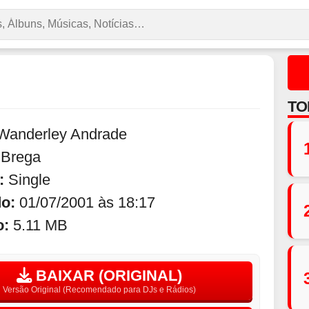
TO
Wanderley Andrade
:
Brega
:
Single
do:
01/07/2001 às 18:17
o:
5.11 MB
BAIXAR (ORIGINAL)
Versão Original (Recomendado para DJs e Rádios)