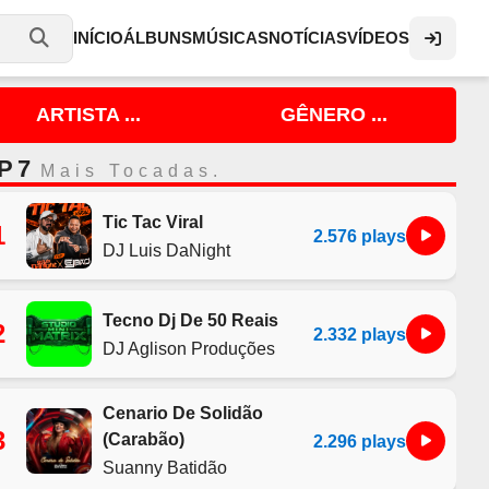
INÍCIO
ÁLBUNS
MÚSICAS
NOTÍCIAS
VÍDEOS
ARTISTA ...
GÊNERO ...
P 7
Mais Tocadas.
Tic Tac Viral
1
2.576 plays
DJ Luis DaNight
Tecno Dj De 50 Reais
2
2.332 plays
DJ Aglison Produções
Cenario De Solidão
3
(Carabão)
2.296 plays
Suanny Batidão