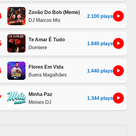
Zovão Do Bob (Meme)
4
2.100 plays
DJ Marcos Mix
Te Amar É Tudo
5
1.840 plays
Domiere
Flores Em Vida
6
1.440 plays
Buera Magalhães
Minha Paz
7
1.344 plays
Moises DJ