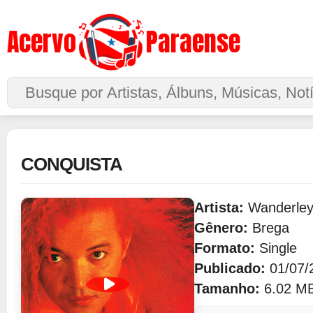
Acervo
Paraense
Buscar no Site
CONQUISTA
Artista:
Wanderley
Gênero:
Brega
Formato:
Single
Publicado:
01/07/
Tamanho:
6.02 M