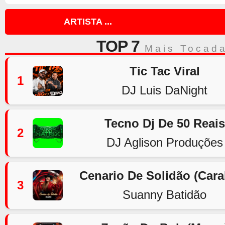
ARTISTA ...
TOP 7
Mais Tocad
Tic Tac Viral
1
DJ Luis DaNight
Tecno Dj De 50 Reais
2
DJ Aglison Produções
Cenario De Solidão (Car
3
Suanny Batidão