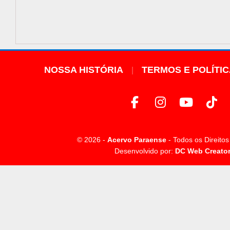
NOSSA HISTÓRIA
TERMOS E POLÍTI
© 2026 -
Acervo Paraense
- Todos os Direito
Desenvolvido por:
DC Web Creato