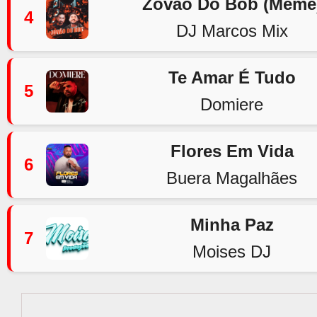
Zovão Do Bob (Meme
4
DJ Marcos Mix
Te Amar É Tudo
5
Domiere
Flores Em Vida
6
Buera Magalhães
Minha Paz
7
Moises DJ