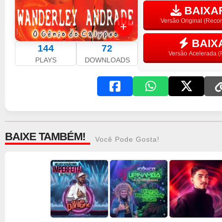
BAIXAR
Versão Original (Rec
BAIX
144
72
Versão Acelerada (F
PLAYS
DOWNLOADS
BAIXE TAMBÉM!
Você Pode Gosta!