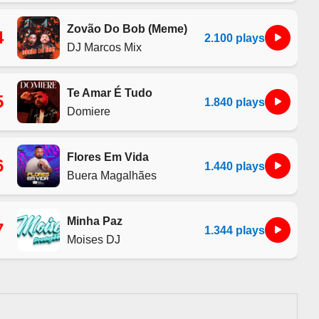
Zovão Do Bob (Meme)
4
2.100 plays
DJ Marcos Mix
Te Amar É Tudo
5
1.840 plays
Domiere
Flores Em Vida
6
1.440 plays
Buera Magalhães
Minha Paz
7
1.344 plays
Moises DJ