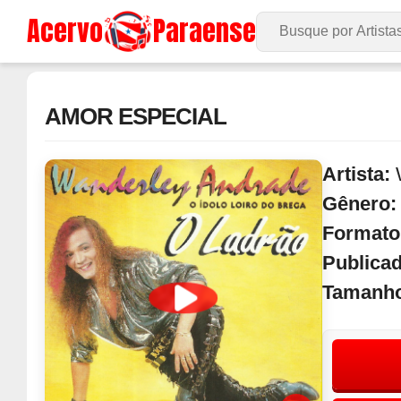
Acervo
Paraense
Buscar no Site
AMOR ESPECIAL
Artista:
Gênero
Formato
Publica
Tamanh