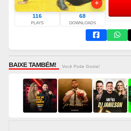
116
68
PLAYS
DOWNLOADS
BAIXE TAMBÉM!
Você Pode Gosta!