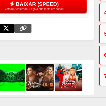
BAIXAR (SPEED)
Versão Acelerada (Faça a sua festa em casa!)