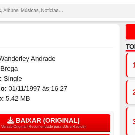
TO
Wanderley Andrade
:
Brega
:
Single
do:
01/11/1997 às 16:27
o:
5.42 MB
BAIXAR (ORIGINAL)
Versão Original (Recomendado para DJs e Rádios)