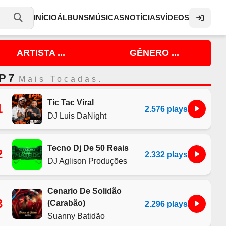
INÍCIO
ÁLBUNS
MÚSICAS
NOTÍCIAS
VÍDEOS
ARTISTA ...
GÊNERO ...
P 7
Mais Tocadas.
Tic Tac Viral
1
2.576 plays
DJ Luis DaNight
Tecno Dj De 50 Reais
2
2.332 plays
DJ Aglison Produções
Cenario De Solidão
3
(Carabão)
2.296 plays
Suanny Batidão