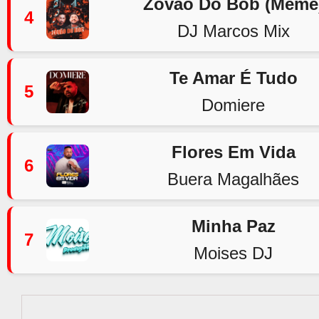
Zovão Do Bob (Meme
4
DJ Marcos Mix
Te Amar É Tudo
5
Domiere
Flores Em Vida
6
Buera Magalhães
Minha Paz
7
Moises DJ