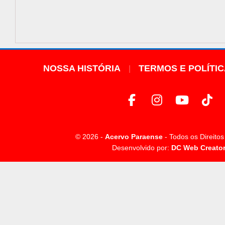
NOSSA HISTÓRIA
TERMOS E POLÍTI
© 2026 -
Acervo Paraense
- Todos os Direito
Desenvolvido por:
DC Web Creato