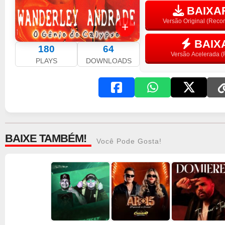
BAIXAR
Versão Original (Rec
BAIX
180
64
Versão Acelerada (F
PLAYS
DOWNLOADS
BAIXE TAMBÉM!
Você Pode Gosta!