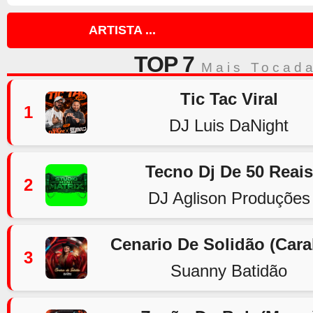
ARTISTA ...
TOP 7
Mais Tocad
Tic Tac Viral
1
DJ Luis DaNight
Tecno Dj De 50 Reais
2
DJ Aglison Produções
Cenario De Solidão (Car
3
Suanny Batidão