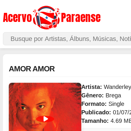
Acervo
Paraense
Buscar no Site
AMOR AMOR
Artista:
Wanderley
Gênero:
Brega
Formato:
Single
Publicado:
01/07/
Tamanho:
4.69 M