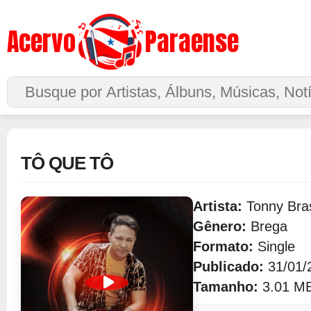
Acervo
Paraense
Buscar no Site
TÔ QUE TÔ
Artista:
Tonny Bras
Gênero:
Brega
Formato:
Single
Publicado:
31/01/
Tamanho:
3.01 M