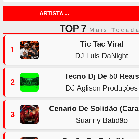
ARTISTA ...
TOP 7
Mais Tocad
Tic Tac Viral
1
DJ Luis DaNight
Tecno Dj De 50 Reais
2
DJ Aglison Produções
Cenario De Solidão (Car
3
Suanny Batidão