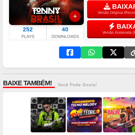
BAIXAR
Versão Original (Rec
BAIX
252
40
Versão Acelerada (F
PLAYS
DOWNLOADS
BAIXE TAMBÉM!
Você Pode Gosta!