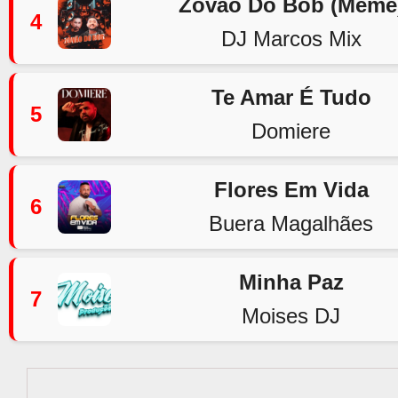
Zovão Do Bob (Meme
4
DJ Marcos Mix
Te Amar É Tudo
5
Domiere
Flores Em Vida
6
Buera Magalhães
Minha Paz
7
Moises DJ