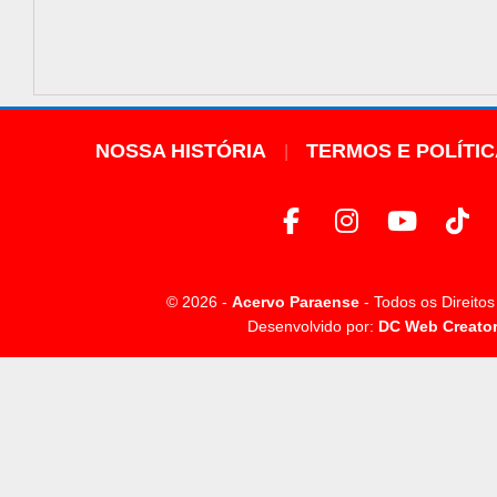
NOSSA HISTÓRIA
TERMOS E POLÍTI
© 2026 -
Acervo Paraense
- Todos os Direito
Desenvolvido por:
DC Web Creato