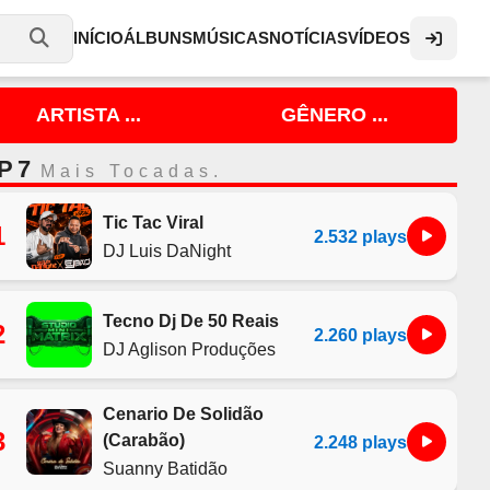
INÍCIO
ÁLBUNS
MÚSICAS
NOTÍCIAS
VÍDEOS
ARTISTA ...
GÊNERO ...
P 7
Mais Tocadas.
Tic Tac Viral
1
2.532 plays
DJ Luis DaNight
Tecno Dj De 50 Reais
2
2.260 plays
DJ Aglison Produções
Cenario De Solidão
3
(Carabão)
2.248 plays
Suanny Batidão