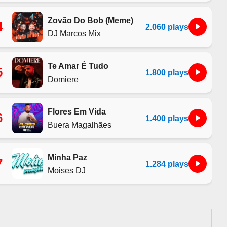
Zovão Do Bob (Meme)
4
2.060 plays
DJ Marcos Mix
Te Amar É Tudo
5
1.800 plays
Domiere
Flores Em Vida
6
1.400 plays
Buera Magalhães
Minha Paz
7
1.284 plays
Moises DJ