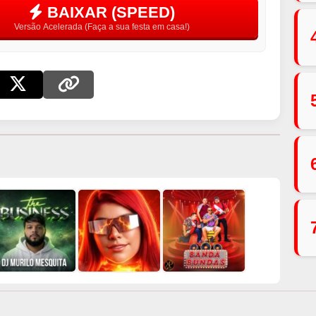
BAIXAR (SPEED)
Versão Acelerada (Faça a sua festa em casa!)