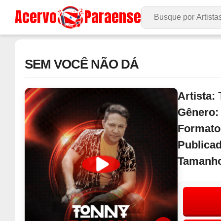
Acervo
Paraense
Buscar no Site
SEM VOCÊ NÃO DÁ
Artista:
Gênero
Formato
Publica
Tamanh