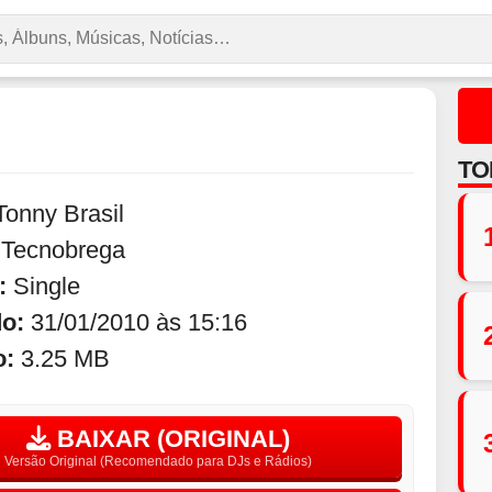
TO
Tonny Brasil
:
Tecnobrega
:
Single
do:
31/01/2010 às 15:16
o:
3.25 MB
BAIXAR (ORIGINAL)
Versão Original (Recomendado para DJs e Rádios)