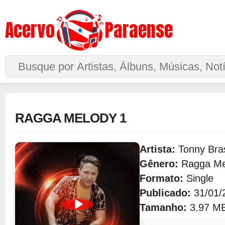
Acervo
Paraense
Buscar no Site
RAGGA MELODY 1
Artista:
Tonny Bras
Gênero:
Ragga Me
Formato:
Single
Publicado:
31/01/
Tamanho:
3.97 M