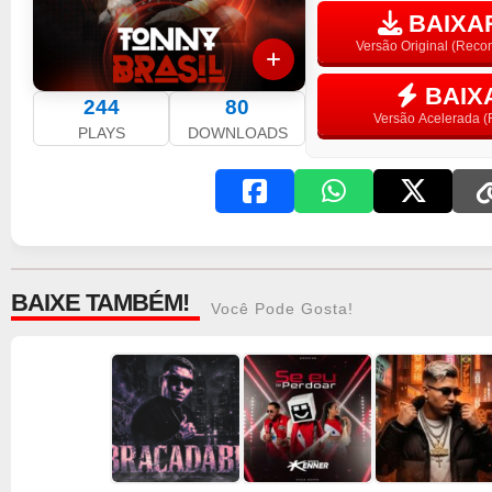
BAIXAR
Versão Original (Rec
BAIX
244
80
Versão Acelerada (F
PLAYS
DOWNLOADS
BAIXE TAMBÉM!
Você Pode Gosta!