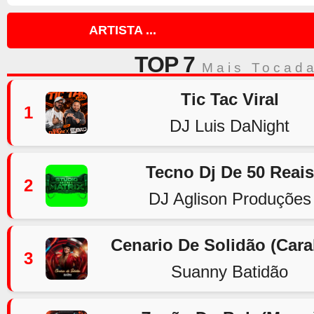
ARTISTA ...
TOP 7
Mais Tocad
Tic Tac Viral
1
DJ Luis DaNight
Tecno Dj De 50 Reais
2
DJ Aglison Produções
Cenario De Solidão (Car
3
Suanny Batidão