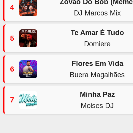
Zovão Do Bob (Meme
4
DJ Marcos Mix
Te Amar É Tudo
5
Domiere
Flores Em Vida
6
Buera Magalhães
Minha Paz
7
Moises DJ