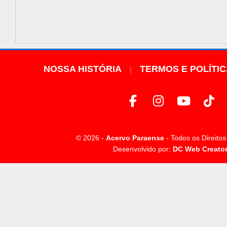
NOSSA HISTÓRIA
TERMOS E POLÍTI
© 2026 -
Acervo Paraense
- Todos os Direito
Desenvolvido por:
DC Web Creato