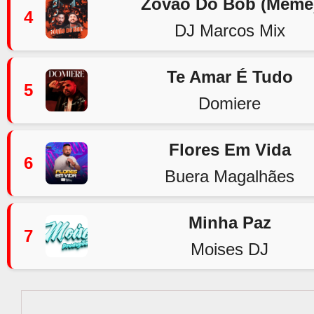
Zovão Do Bob (Meme
4
DJ Marcos Mix
Te Amar É Tudo
5
Domiere
Flores Em Vida
6
Buera Magalhães
Minha Paz
7
Moises DJ