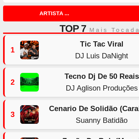
ARTISTA ...
TOP 7
Mais Tocad
Tic Tac Viral
1
DJ Luis DaNight
Tecno Dj De 50 Reais
2
DJ Aglison Produções
Cenario De Solidão (Car
3
Suanny Batidão