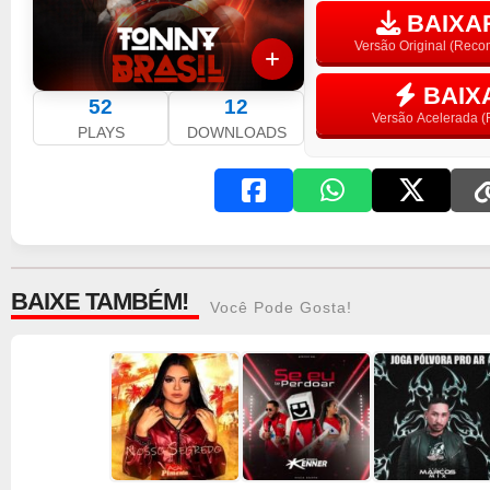
BAIXAR
Versão Original (Rec
BAIX
52
12
Versão Acelerada (F
PLAYS
DOWNLOADS
BAIXE TAMBÉM!
Você Pode Gosta!