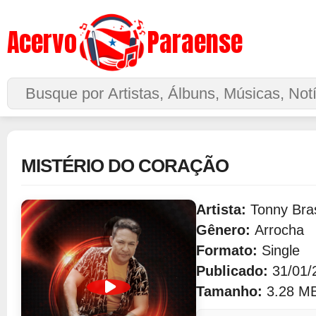
Acervo
Paraense
Buscar no Site
MISTÉRIO DO CORAÇÃO
Artista:
Tonny Bras
Gênero:
Arrocha
Formato:
Single
Publicado:
31/01/
Tamanho:
3.28 M