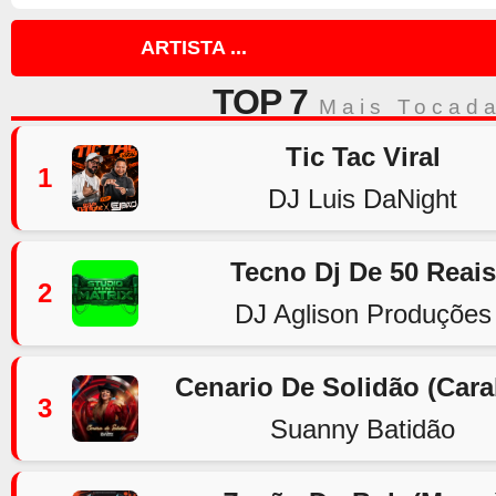
ARTISTA ...
TOP 7
Mais Tocad
Tic Tac Viral
1
DJ Luis DaNight
Tecno Dj De 50 Reais
2
DJ Aglison Produções
Cenario De Solidão (Car
3
Suanny Batidão