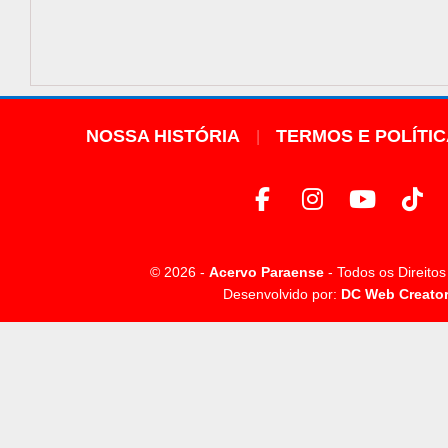
NOSSA HISTÓRIA
TERMOS E POLÍTI
© 2026 -
Acervo Paraense
- Todos os Direito
Desenvolvido por:
DC Web Creato