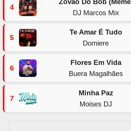
Zovão Do Bob (Meme
4
DJ Marcos Mix
Te Amar É Tudo
5
Domiere
Flores Em Vida
6
Buera Magalhães
Minha Paz
7
Moises DJ