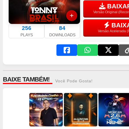
BAIXAR
Versão Original (Rec
BAIX
256
84
Versão Acelerada (F
PLAYS
DOWNLOADS
BAIXE TAMBÉM!
Você Pode Gosta!