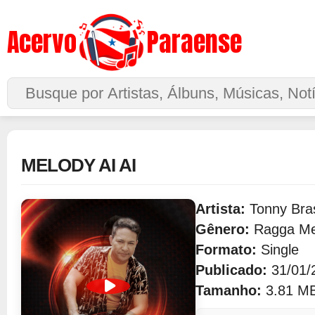
Acervo
Paraense
Buscar no Site
MELODY AI AI
Artista:
Tonny Bras
Gênero:
Ragga Me
Formato:
Single
Publicado:
31/01/
Tamanho:
3.81 M