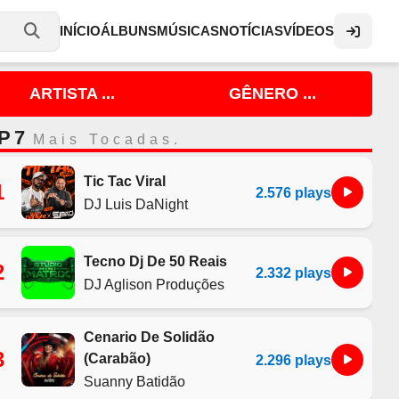
INÍCIO
ÁLBUNS
MÚSICAS
NOTÍCIAS
VÍDEOS
ARTISTA ...
GÊNERO ...
P 7
Mais Tocadas.
Tic Tac Viral
1
2.576 plays
DJ Luis DaNight
Tecno Dj De 50 Reais
2
2.332 plays
DJ Aglison Produções
Cenario De Solidão
3
(Carabão)
2.296 plays
Suanny Batidão