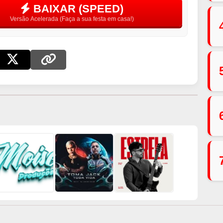
BAIXAR (SPEED)
Versão Acelerada (Faça a sua festa em casa!)