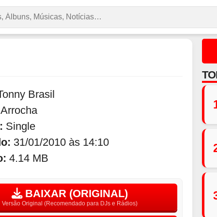
TO
Tonny Brasil
:
Arrocha
:
Single
do:
31/01/2010 às 14:10
o:
4.14 MB
BAIXAR (ORIGINAL)
Versão Original (Recomendado para DJs e Rádios)