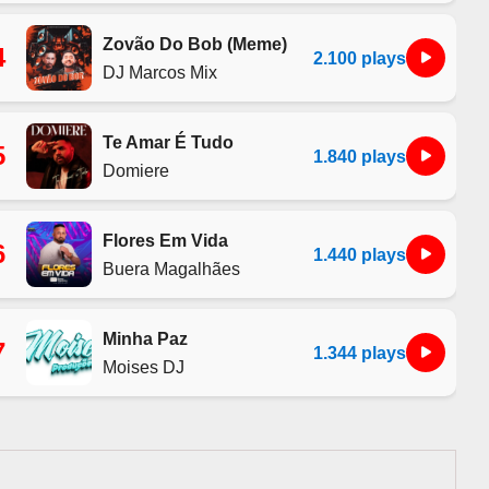
Zovão Do Bob (Meme)
4
2.100 plays
DJ Marcos Mix
Te Amar É Tudo
5
1.840 plays
Domiere
Flores Em Vida
6
1.440 plays
Buera Magalhães
Minha Paz
7
1.344 plays
Moises DJ