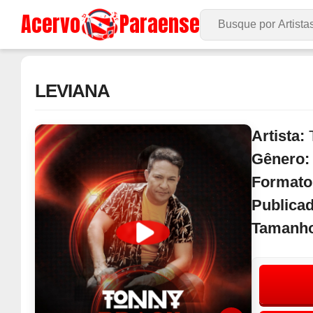
Acervo
Paraense
Buscar no Site
LEVIANA
Artista:
Gênero
Formato
Publica
Tamanh