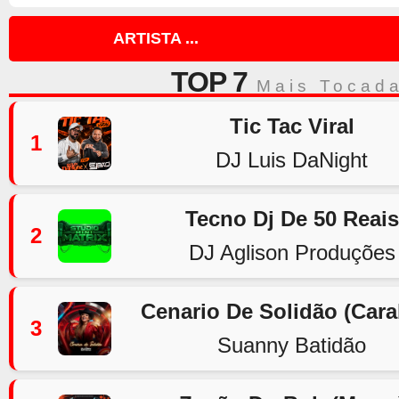
ARTISTA ...
TOP 7
Mais Tocad
Tic Tac Viral
1
DJ Luis DaNight
Tecno Dj De 50 Reais
2
DJ Aglison Produções
Cenario De Solidão (Car
3
Suanny Batidão