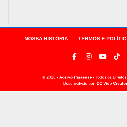
NOSSA HISTÓRIA
TERMOS E POLÍTI
© 2026 -
Acervo Paraense
- Todos os Direito
Desenvolvido por:
DC Web Creato