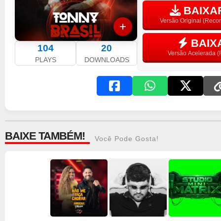
BAIXAR
Versão Original (Rec
BAIX
104
20
Versão Acelerada (F
PLAYS
DOWNLOADS
BAIXE TAMBÉM!
Você Pode Gosta!