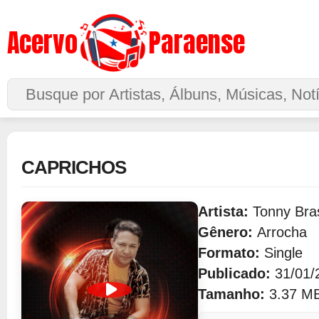
Acervo
Paraense
Buscar no Site
CAPRICHOS
Artista:
Tonny Bras
Gênero:
Arrocha
Formato:
Single
Publicado:
31/01/
Tamanho:
3.37 M