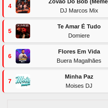
Zovão Do Bob (Meme
4
DJ Marcos Mix
Te Amar É Tudo
5
Domiere
Flores Em Vida
6
Buera Magalhães
Minha Paz
7
Moises DJ