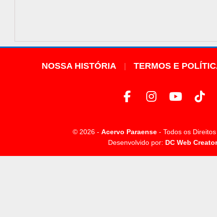
NOSSA HISTÓRIA
TERMOS E POLÍTI
© 2026 -
Acervo Paraense
- Todos os Direito
Desenvolvido por:
DC Web Creato