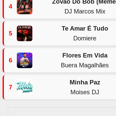
Zovão Do Bob (Meme
4
DJ Marcos Mix
Te Amar É Tudo
5
Domiere
Flores Em Vida
6
Buera Magalhães
Minha Paz
7
Moises DJ