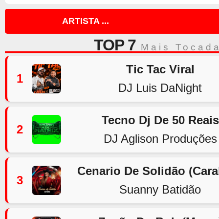
ARTISTA ...
TOP 7
Mais Tocad
Tic Tac Viral
1
DJ Luis DaNight
Tecno Dj De 50 Reais
2
DJ Aglison Produções
Cenario De Solidão (Car
3
Suanny Batidão