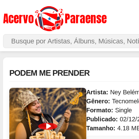
Acervo
Paraense
Buscar no Site
PODEM ME PRENDER
Artista:
Ney Belé
Gênero:
Tecnomel
Formato:
Single
Publicado:
02/12/
Tamanho:
4.18 M