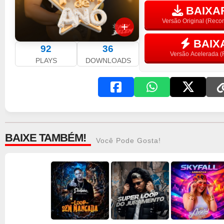
BAIXAR
Versão Original (Rec
BAIX
92
36
Versão Acelerada (F
PLAYS
DOWNLOADS
BAIXE TAMBÉM!
Você Pode Gosta!