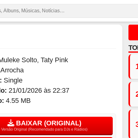
TO
Muleke Solto
,
Taty Pink
:
Arrocha
:
Single
do:
21/01/2026 às 22:37
o:
4.55 MB
BAIXAR (ORIGINAL)
Versão Original (Recomendado para DJs e Rádios)