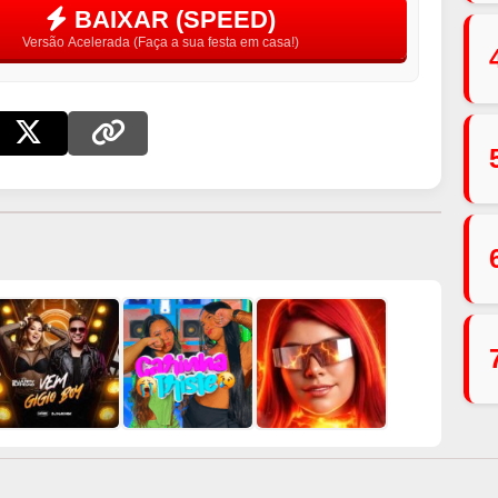
BAIXAR (SPEED)
Versão Acelerada (Faça a sua festa em casa!)