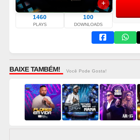
1460
100
PLAYS
DOWNLOADS
BAIXE TAMBÉM!
Você Pode Gosta!