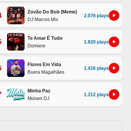
Zovão Do Bob (Meme)
4
2.076 plays
DJ Marcos Mix
Te Amar É Tudo
5
1.820 plays
Domiere
Flores Em Vida
6
1.416 plays
Buera Magalhães
Minha Paz
7
1.312 plays
Moises DJ