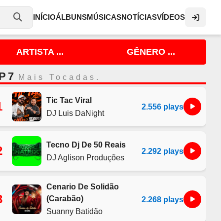
INÍCIO
ÁLBUNS
MÚSICAS
NOTÍCIAS
VÍDEOS
ARTISTA ...
GÊNERO ...
P 7
Mais Tocadas.
Tic Tac Viral
1
2.556 plays
DJ Luis DaNight
Tecno Dj De 50 Reais
2
2.292 plays
DJ Aglison Produções
Cenario De Solidão
3
(Carabão)
2.268 plays
Suanny Batidão