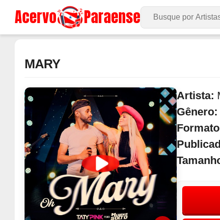
Acervo
Paraense
Buscar no Site
MARY
Artista:
Gênero
Formato
Publica
Tamanh