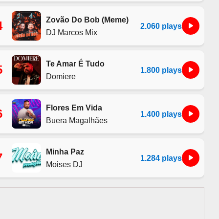
Zovão Do Bob (Meme)
4
2.060 plays
DJ Marcos Mix
Te Amar É Tudo
5
1.800 plays
Domiere
Flores Em Vida
6
1.400 plays
Buera Magalhães
Minha Paz
7
1.284 plays
Moises DJ