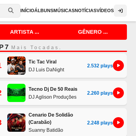
INÍCIO
ÁLBUNS
MÚSICAS
NOTÍCIAS
VÍDEOS
ARTISTA ...
GÊNERO ...
P 7
Mais Tocadas.
Tic Tac Viral
1
2.532 plays
DJ Luis DaNight
Tecno Dj De 50 Reais
2
2.260 plays
DJ Aglison Produções
Cenario De Solidão
3
(Carabão)
2.248 plays
Suanny Batidão