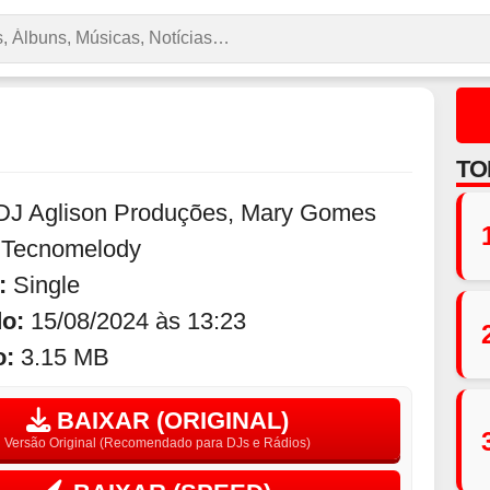
TO
DJ Aglison Produções
,
Mary Gomes
:
Tecnomelody
:
Single
do:
15/08/2024 às 13:23
o:
3.15 MB
BAIXAR (ORIGINAL)
Versão Original (Recomendado para DJs e Rádios)