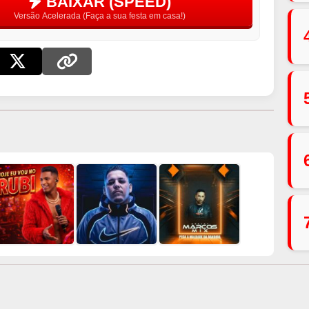
BAIXAR (SPEED)
Versão Acelerada (Faça a sua festa em casa!)