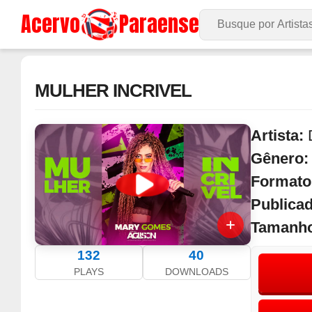
Acervo
Paraense
Buscar no Site
MULHER INCRIVEL
Artista:
Gênero
Formato
Publica
Tamanh
132
40
PLAYS
DOWNLOADS