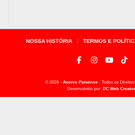
NOSSA HISTÓRIA
TERMOS E POLÍTI
© 2026 -
Acervo Paraense
- Todos os Direito
Desenvolvido por:
DC Web Creato