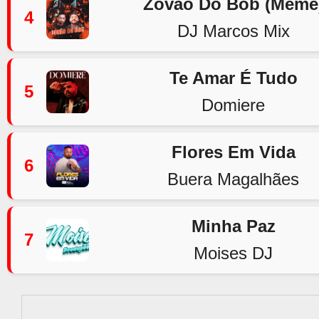
Zovão Do Bob (Meme
4
DJ Marcos Mix
Te Amar É Tudo
5
Domiere
Flores Em Vida
6
Buera Magalhães
Minha Paz
7
Moises DJ