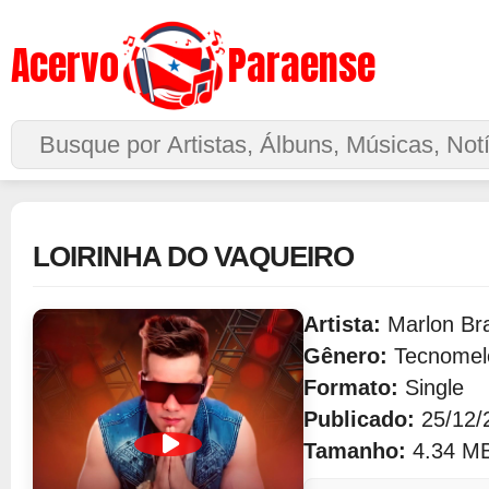
Acervo
Paraense
Buscar no Site
LOIRINHA DO VAQUEIRO
Artista:
Marlon Br
Gênero:
Tecnomel
Formato:
Single
Publicado:
25/12/
Tamanho:
4.34 M