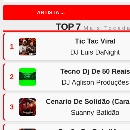
ARTISTA ...
TOP 7
Mais Tocad
Tic Tac Viral
1
DJ Luis DaNight
Tecno Dj De 50 Reais
2
DJ Aglison Produções
Cenario De Solidão (Car
3
Suanny Batidão