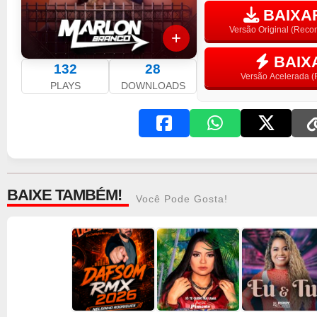
BAIXAR
Versão Original (Rec
BAIX
132
28
Versão Acelerada (F
PLAYS
DOWNLOADS
BAIXE TAMBÉM!
Você Pode Gosta!