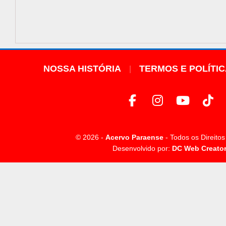
NOSSA HISTÓRIA
TERMOS E POLÍTI
© 2026 -
Acervo Paraense
- Todos os Direito
Desenvolvido por:
DC Web Creato