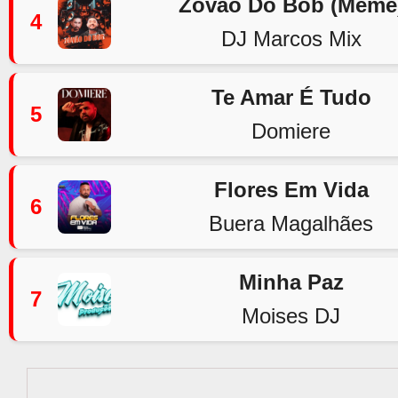
Zovão Do Bob (Meme
4
DJ Marcos Mix
Te Amar É Tudo
5
Domiere
Flores Em Vida
6
Buera Magalhães
Minha Paz
7
Moises DJ