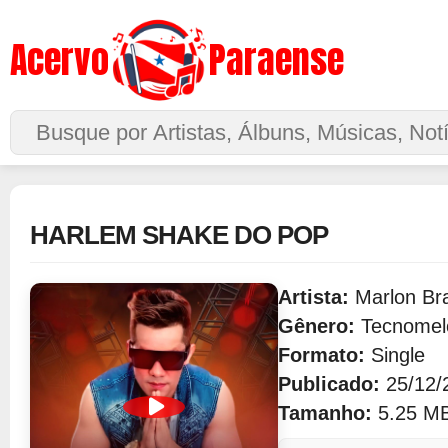
Acervo
Paraense
Buscar no Site
HARLEM SHAKE DO POP
Artista:
Marlon Br
Gênero:
Tecnomel
Formato:
Single
Publicado:
25/12/
Tamanho:
5.25 M