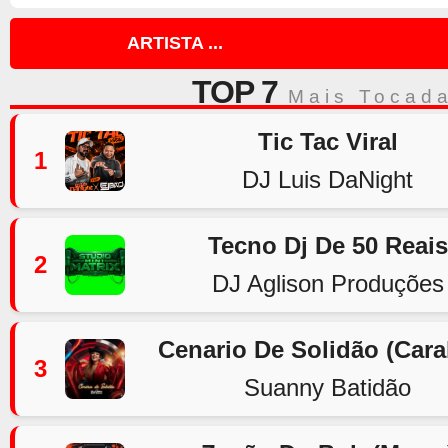
ARTISTA ...
TOP 7
Mais Tocad
Tic Tac Viral
1
DJ Luis DaNight
Tecno Dj De 50 Reais
2
DJ Aglison Produções
Cenario De Solidão (Car
3
Suanny Batidão