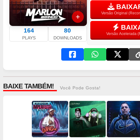
BAIXAR
Versão Original (Rec
BAIX
164
80
Versão Acelerada (F
PLAYS
DOWNLOADS
BAIXE TAMBÉM!
Você Pode Gosta!