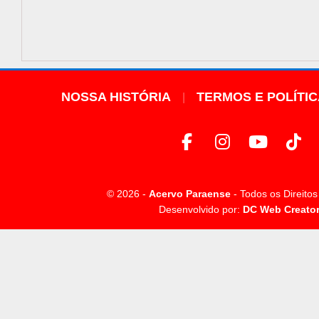
NOSSA HISTÓRIA
TERMOS E POLÍTI
© 2026 -
Acervo Paraense
- Todos os Direito
Desenvolvido por:
DC Web Creato