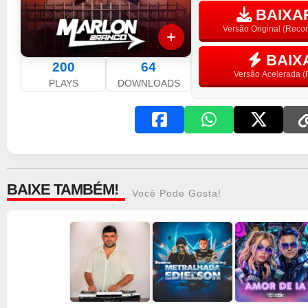
BAIXAR
Versão Original (Rec
BAIX
200
64
Versão Acelerada (F
PLAYS
DOWNLOADS
BAIXE TAMBÉM!
Você Pode Gosta!