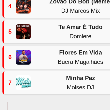
Zovão Do Bob (Meme
4
DJ Marcos Mix
Te Amar É Tudo
5
Domiere
Flores Em Vida
6
Buera Magalhães
Minha Paz
7
Moises DJ