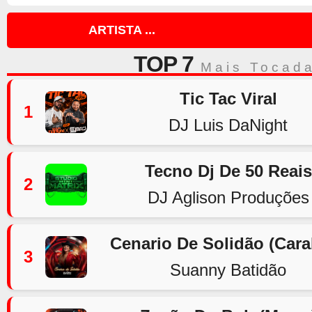
ARTISTA ...
TOP 7
Mais Tocad
Tic Tac Viral
1
DJ Luis DaNight
Tecno Dj De 50 Reais
2
DJ Aglison Produções
Cenario De Solidão (Car
3
Suanny Batidão