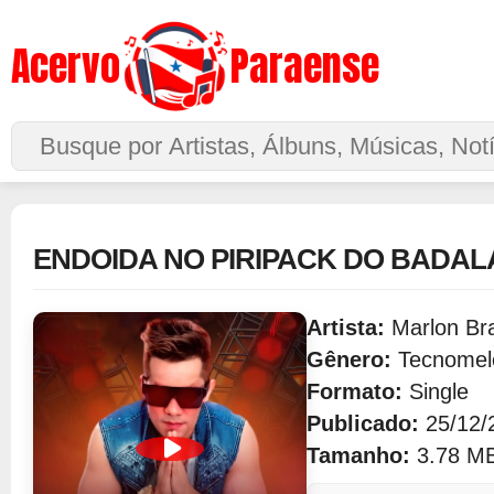
Acervo
Paraense
Buscar no Site
ENDOIDA NO PIRIPACK DO BADA
Artista:
Marlon Br
Gênero:
Tecnomel
Formato:
Single
Publicado:
25/12/
Tamanho:
3.78 M