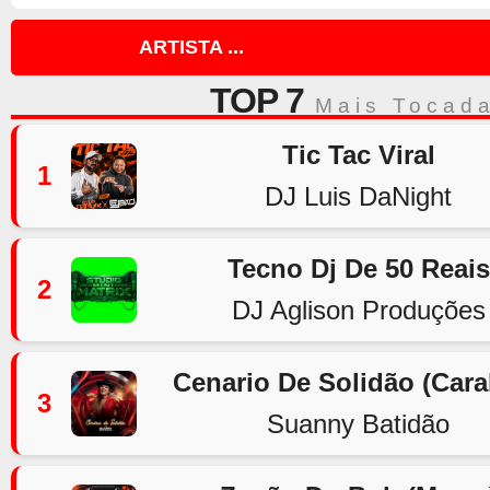
ARTISTA ...
TOP 7
Mais Tocad
Tic Tac Viral
1
DJ Luis DaNight
Tecno Dj De 50 Reais
2
DJ Aglison Produções
Cenario De Solidão (Car
3
Suanny Batidão