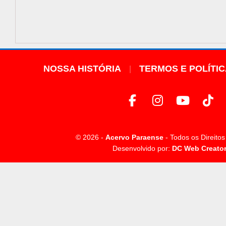
NOSSA HISTÓRIA
TERMOS E POLÍTI
© 2026 -
Acervo Paraense
- Todos os Direito
Desenvolvido por:
DC Web Creato