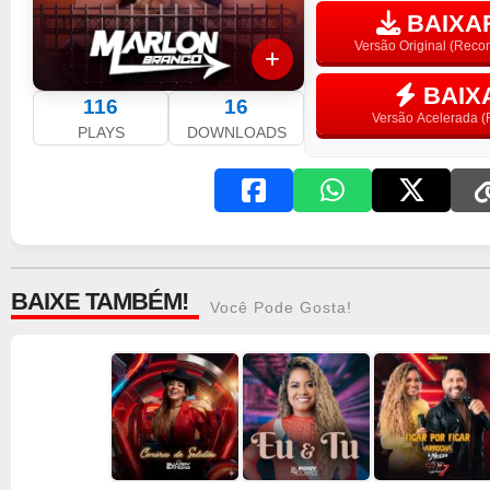
BAIXAR
Versão Original (Rec
BAIX
116
16
Versão Acelerada (F
PLAYS
DOWNLOADS
BAIXE TAMBÉM!
Você Pode Gosta!