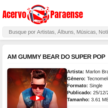
Acervo
Paraense
Buscar no Site
AM GUMMY BEAR DO SUPER POP
Artista:
Marlon Br
Gênero:
Tecnomel
Formato:
Single
Publicado:
25/12/
Tamanho:
3.61 M