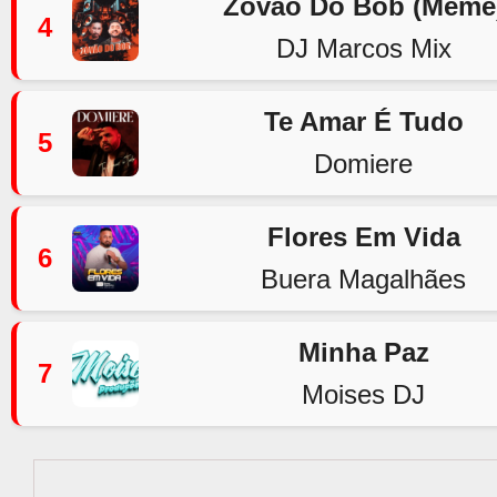
Zovão Do Bob (Meme
4
DJ Marcos Mix
Te Amar É Tudo
5
Domiere
Flores Em Vida
6
Buera Magalhães
Minha Paz
7
Moises DJ