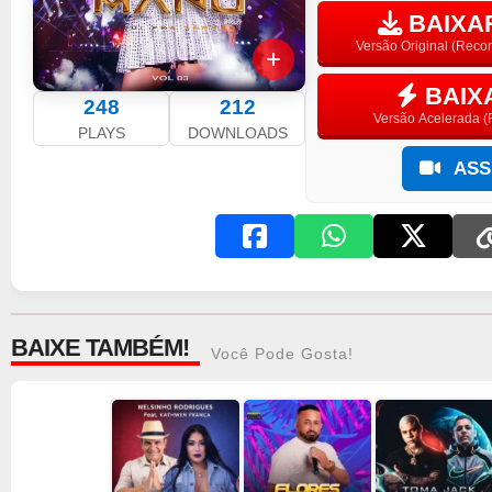
BAIXAR
Versão Original (Rec
BAIX
248
212
Versão Acelerada (F
PLAYS
DOWNLOADS
ASSI
BAIXE TAMBÉM!
Você Pode Gosta!