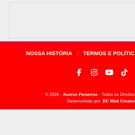
NOSSA HISTÓRIA
TERMOS E POLÍTI
© 2026 -
Acervo Paraense
- Todos os Direito
Desenvolvido por:
DC Web Creato