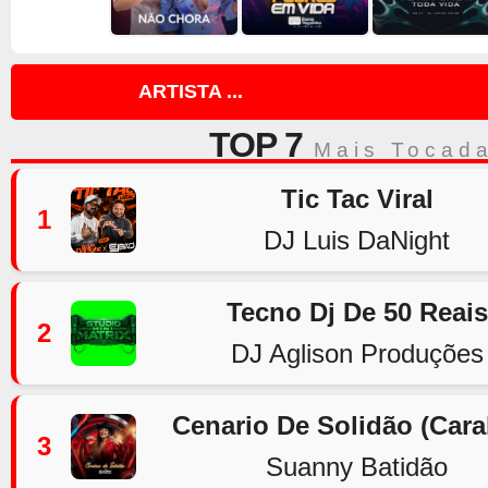
ARTISTA ...
TOP 7
Mais Tocad
Tic Tac Viral
1
DJ Luis DaNight
Tecno Dj De 50 Reais
2
DJ Aglison Produções
Cenario De Solidão (Car
3
Suanny Batidão