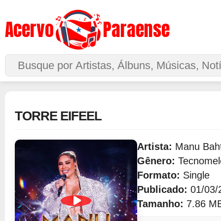
Acervo
Paraense
Buscar no Site
TORRE EIFEEL
Artista:
Manu Baht
Gênero:
Tecnomel
Formato:
Single
Publicado:
01/03/
Tamanho:
7.86 M