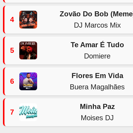
Zovão Do Bob (Meme
4
DJ Marcos Mix
Te Amar É Tudo
5
Domiere
Flores Em Vida
6
Buera Magalhães
Minha Paz
7
Moises DJ