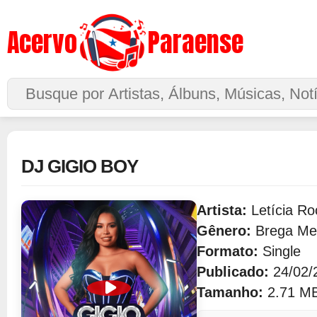
Acervo
Paraense
Buscar no Site
DJ GIGIO BOY
Artista:
Letícia R
Gênero:
Brega Me
Formato:
Single
Publicado:
24/02/
Tamanho:
2.71 M