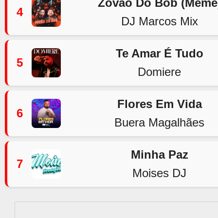
Zovão Do Bob (Meme
4
DJ Marcos Mix
Te Amar É Tudo
5
Domiere
Flores Em Vida
6
Buera Magalhães
Minha Paz
7
Moises DJ