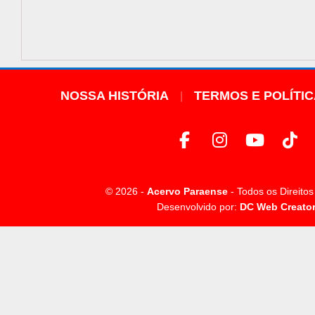
NOSSA HISTÓRIA
TERMOS E POLÍTI
© 2026 -
Acervo Paraense
- Todos os Direito
Desenvolvido por:
DC Web Creato