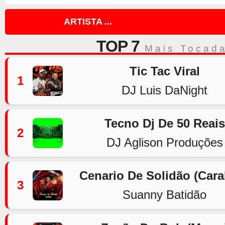
ARTISTA ...
TOP 7
Mais Tocad
Tic Tac Viral
1
DJ Luis DaNight
Tecno Dj De 50 Reais
2
DJ Aglison Produções
Cenario De Solidão (Car
3
Suanny Batidão