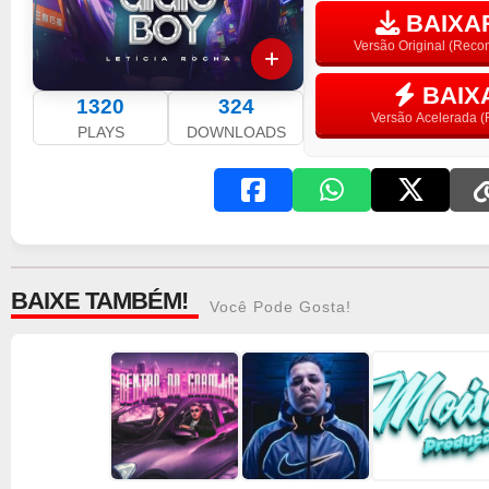
BAIXAR
Versão Original (Rec
BAIX
1320
324
Versão Acelerada (F
PLAYS
DOWNLOADS
BAIXE TAMBÉM!
Você Pode Gosta!