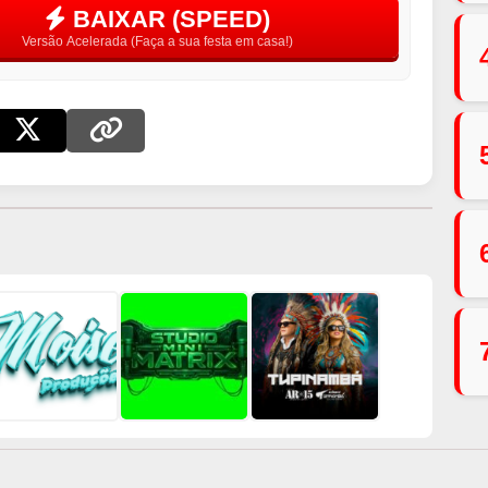
BAIXAR (SPEED)
Versão Acelerada (Faça a sua festa em casa!)