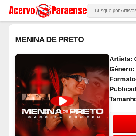
Acervo
Paraense
Buscar no Site
MENINA DE PRETO
Artista:
Gênero
Formato
Publica
Tamanh