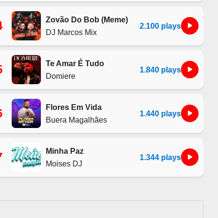
Zovão Do Bob (Meme)
4
2.100 plays
DJ Marcos Mix
Te Amar É Tudo
5
1.840 plays
Domiere
Flores Em Vida
6
1.440 plays
Buera Magalhães
Minha Paz
7
1.344 plays
Moises DJ