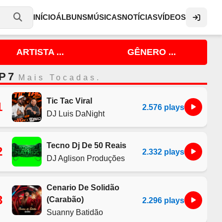
INÍCIO
ÁLBUNS
MÚSICAS
NOTÍCIAS
VÍDEOS
ARTISTA ...
GÊNERO ...
P 7
Mais Tocadas.
Tic Tac Viral
1
2.576 plays
DJ Luis DaNight
Tecno Dj De 50 Reais
2
2.332 plays
DJ Aglison Produções
Cenario De Solidão
3
(Carabão)
2.296 plays
Suanny Batidão