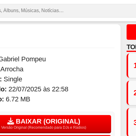
TO
Gabriel Pompeu
:
Arrocha
:
Single
do:
22/07/2025 às 22:58
o:
6.72 MB
BAIXAR (ORIGINAL)
Versão Original (Recomendado para DJs e Rádios)