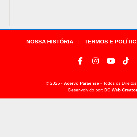
NOSSA HISTÓRIA
TERMOS E POLÍTI
© 2026 -
Acervo Paraense
- Todos os Direito
Desenvolvido por:
DC Web Creato