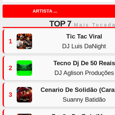
ARTISTA ...
TOP 7
Mais Tocad
Tic Tac Viral
1
DJ Luis DaNight
Tecno Dj De 50 Reais
2
DJ Aglison Produções
Cenario De Solidão (Car
3
Suanny Batidão