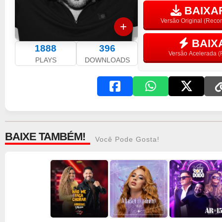
BAIXAR
Versão Original (Rec
BAIX
1888
396
Versão Acelerada (F
PLAYS
DOWNLOADS
BAIXE TAMBÉM!
Você Pode Gosta!