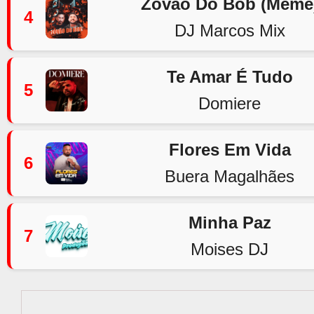
Zovão Do Bob (Meme
4
DJ Marcos Mix
Te Amar É Tudo
5
Domiere
Flores Em Vida
6
Buera Magalhães
Minha Paz
7
Moises DJ