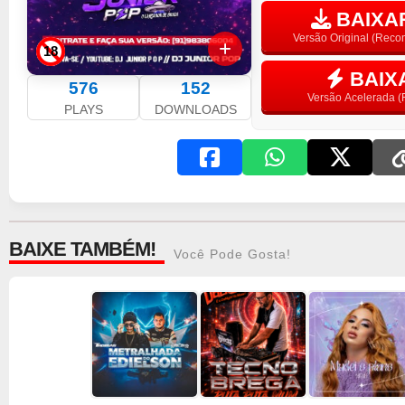
BAIXAR
Versão Original (Rec
18
BAIX
576
152
Versão Acelerada (F
PLAYS
DOWNLOADS
BAIXE TAMBÉM!
Você Pode Gosta!