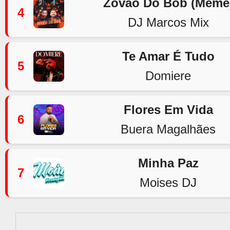
Zovão Do Bob (Meme
4
DJ Marcos Mix
Te Amar É Tudo
5
Domiere
Flores Em Vida
6
Buera Magalhães
Minha Paz
7
Moises DJ