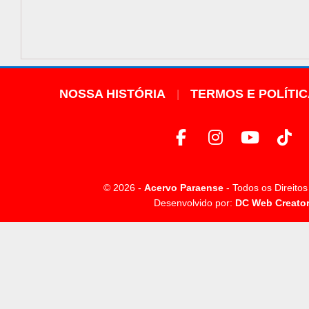
NOSSA HISTÓRIA
TERMOS E POLÍTI
© 2026 -
Acervo Paraense
- Todos os Direito
Desenvolvido por:
DC Web Creato