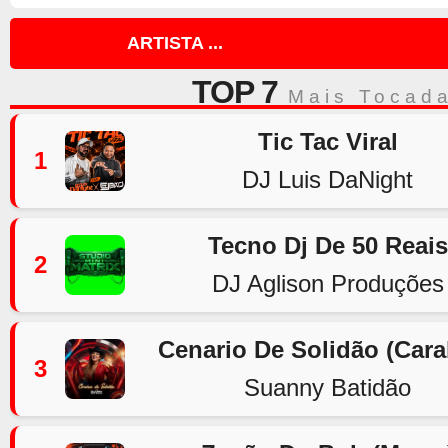
ARTISTA ...
TOP 7
Mais Tocad
Tic Tac Viral
1
DJ Luis DaNight
Tecno Dj De 50 Reais
2
DJ Aglison Produções
Cenario De Solidão (Car
3
Suanny Batidão