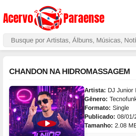
Acervo
Paraense
Buscar no Site
CHANDON NA HIDROMASSAGEM
Artista:
DJ Junior
Gênero:
Tecnofun
Formato:
Single
Publicado:
08/01/
Tamanho:
2.08 M