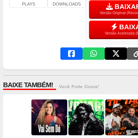
PLAYS
DOWNLOADS
BAIXAR
Versão Original (Rec
BAIX
Versão Acelerada (F
BAIXE TAMBÉM!
Você Pode Gosta!