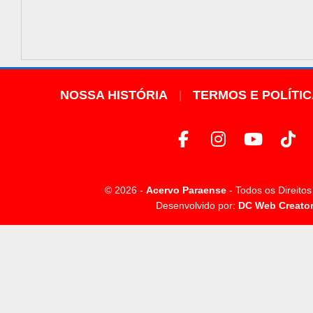
NOSSA HISTÓRIA
TERMOS E POLÍTI
© 2026 -
Acervo Paraense
- Todos os Direito
Desenvolvido por:
DC Web Creato