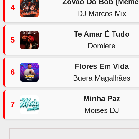
Zovão Do Bob (Meme
4
DJ Marcos Mix
Te Amar É Tudo
5
Domiere
Flores Em Vida
6
Buera Magalhães
Minha Paz
7
Moises DJ