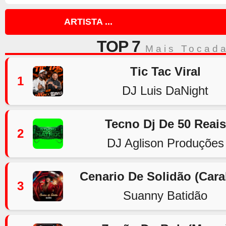
ARTISTA ...
TOP 7
Mais Tocad
Tic Tac Viral
1
DJ Luis DaNight
Tecno Dj De 50 Reais
2
DJ Aglison Produções
Cenario De Solidão (Car
3
Suanny Batidão