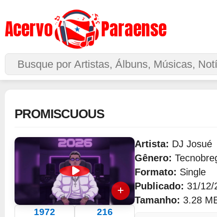
Acervo
Paraense
Buscar no Site
PROMISCUOUS
Artista:
DJ Josué
Gênero:
Tecnobre
Formato:
Single
Publicado:
31/12/
Tamanho:
3.28 M
1972
216