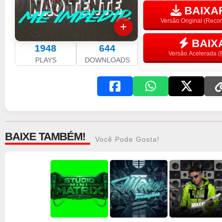
BAIXAR
Versão Original (Rec
BAIX
1948
644
Versão Acelerada (F
PLAYS
DOWNLOADS
BAIXE TAMBÉM!
Você Pode Gosta!