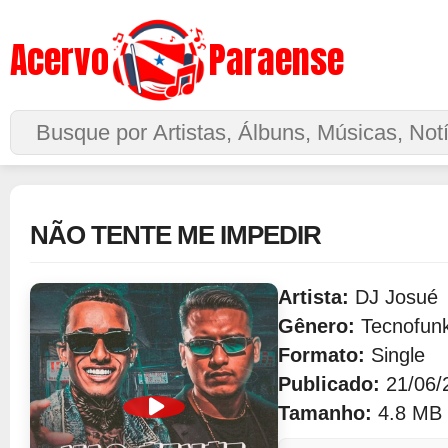
Acervo
Paraense
Buscar no Site
NÃO TENTE ME IMPEDIR
Artista:
DJ Josué
Gênero:
Tecnofun
Formato:
Single
Publicado:
21/06/
Tamanho:
4.8 MB