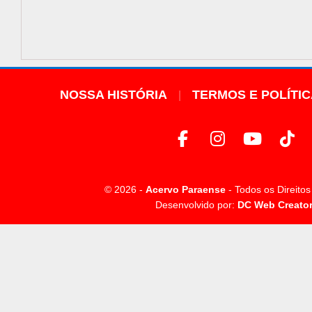
NOSSA HISTÓRIA
TERMOS E POLÍTI
© 2026 -
Acervo Paraense
- Todos os Direito
Desenvolvido por:
DC Web Creato