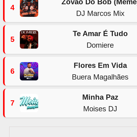
Zovão Do Bob (Meme
4
DJ Marcos Mix
Te Amar É Tudo
5
Domiere
Flores Em Vida
6
Buera Magalhães
Minha Paz
7
Moises DJ