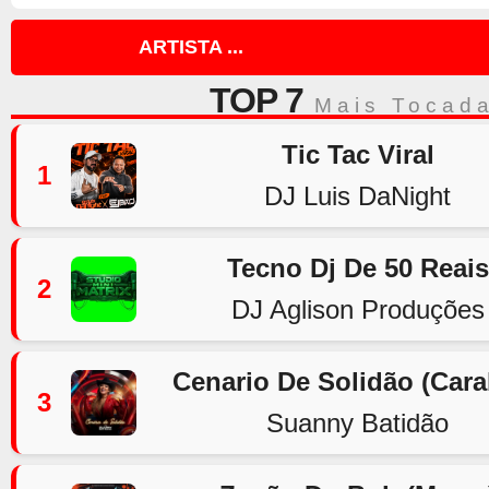
ARTISTA ...
TOP 7
Mais Tocad
Tic Tac Viral
1
DJ Luis DaNight
Tecno Dj De 50 Reais
2
DJ Aglison Produções
Cenario De Solidão (Car
3
Suanny Batidão