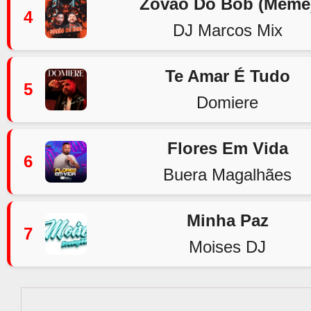
Zovão Do Bob (Meme
4
DJ Marcos Mix
Te Amar É Tudo
5
Domiere
Flores Em Vida
6
Buera Magalhães
Minha Paz
7
Moises DJ