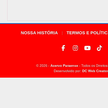
NOSSA HISTÓRIA
TERMOS E POLÍTI
© 2026 -
Acervo Paraense
- Todos os Direito
Desenvolvido por:
DC Web Creato