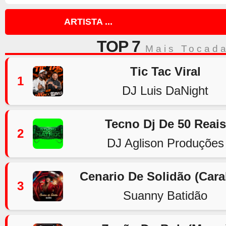
ARTISTA ...
TOP 7
Mais Tocad
Tic Tac Viral
1
DJ Luis DaNight
Tecno Dj De 50 Reais
2
DJ Aglison Produções
Cenario De Solidão (Car
3
Suanny Batidão