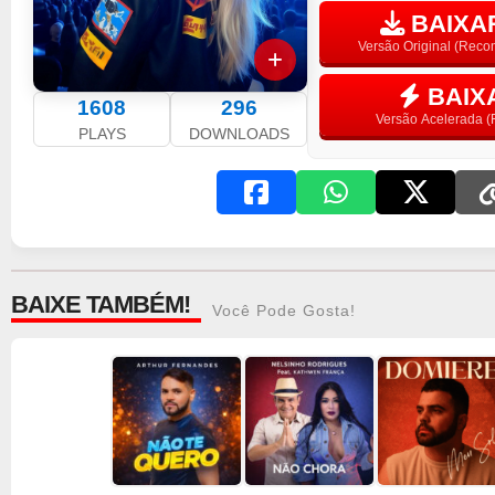
BAIXAR
Versão Original (Rec
BAIX
1608
296
Versão Acelerada (F
PLAYS
DOWNLOADS
BAIXE TAMBÉM!
Você Pode Gosta!