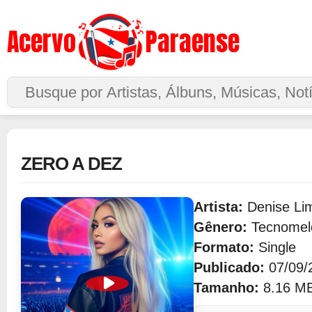
Acervo
Paraense
Buscar no Site
ZERO A DEZ
Artista:
Denise Li
Gênero:
Tecnomel
Formato:
Single
Publicado:
07/09/
Tamanho:
8.16 M